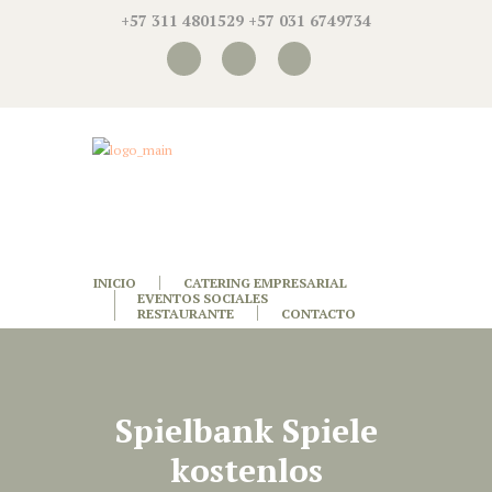
+57 311 4801529 +57 031 6749734
INICIO
CATERING EMPRESARIAL
EVENTOS SOCIALES
RESTAURANTE
CONTACTO
Spielbank Spiele
kostenlos