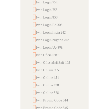
1win Login 754
1win Login 755
1win Login 830
1win Login Bd 208
1win Login India 242
1win Login Nigeria 218
1win Login Ug 898
1win Oficial 887
1win Ofitsialnii Sait 105
1win Onlain 905
1win Online 151
1win Online 188
1win Online 528
1win Promo Code 314
1win Promo Code 545