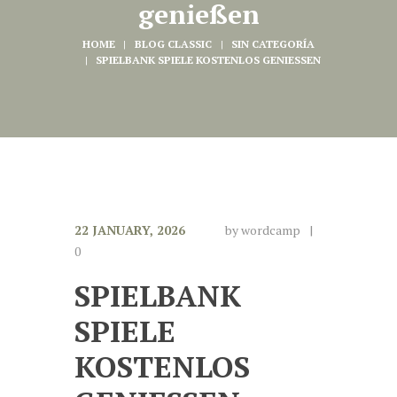
genießen
HOME
BLOG CLASSIC
SIN CATEGORÍA
SPIELBANK SPIELE KOSTENLOS GENIESSEN
22 JANUARY, 2026
by
wordcamp
0
SPIELBANK
SPIELE
KOSTENLOS