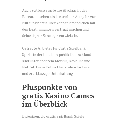
Auch zeitlose Spiele wie Blackjack oder
Baccarat stehen als kostenlose Ausgabe zur
Nutzung bereit. Hier kannst jemand euch mit
den Bestimmungen vertraut machen und
deine eigene Strategie entwickeln.
Gefragte Anbieter für gratis Spielbank
Spiele in der Bundesrepublik Deutschland
sind unter anderem Merkur, Novoline und
NetEnt. Diese Entwickler stehen für faire
und erstklassige Unterhaltung.
Pluspunkte von
gratis Kasino Games
im Überblick
Diejenigen, die gratis Spielbank Spiele