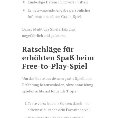
Eindeutige Datenschutzvorschriften
Keine zwingende Angabe persönlicher
Informationen beim Gratis-Spiel
Damit bleibt das Spielerfahrung
ungefährlich und gelassen.
Ratschläge für
erhöhten Spaß beim
Free-to-Play-Spiel
Um das Beste aus deinem gratis Spielbank
Erfahrung herauszuholen, ohne anmeldung
spielen achte auf folgende Tipps:
Teste verschiedene Genres durch – so
erkennst du rasch dein Favoritenspiel.
Verwende die Chance, um aktuelle