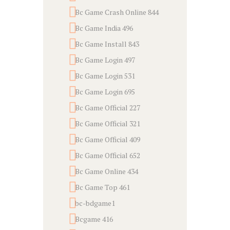
Bc Game Crash Online 844
Bc Game India 496
Bc Game Install 843
Bc Game Login 497
Bc Game Login 531
Bc Game Login 695
Bc Game Official 227
Bc Game Official 321
Bc Game Official 409
Bc Game Official 652
Bc Game Online 434
Bc Game Top 461
bc-bdgame1
Bcgame 416