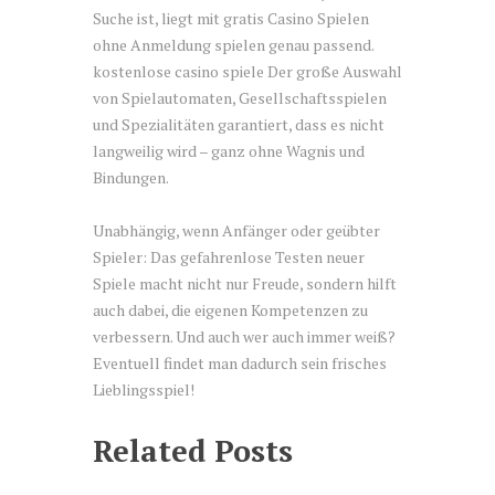
Suche ist, liegt mit gratis Casino Spielen
ohne Anmeldung spielen genau passend.
kostenlose casino spiele Der große Auswahl
von Spielautomaten, Gesellschaftsspielen
und Spezialitäten garantiert, dass es nicht
langweilig wird – ganz ohne Wagnis und
Bindungen.
Unabhängig, wenn Anfänger oder geübter
Spieler: Das gefahrenlose Testen neuer
Spiele macht nicht nur Freude, sondern hilft
auch dabei, die eigenen Kompetenzen zu
verbessern. Und auch wer auch immer weiß?
Eventuell findet man dadurch sein frisches
Lieblingsspiel!
Related Posts