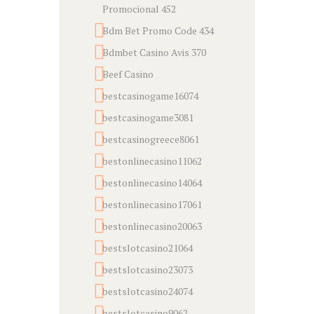
Promocional 452
Bdm Bet Promo Code 434
Bdmbet Casino Avis 370
Beef Casino
bestcasinogame16074
bestcasinogame3081
bestcasinogreece8061
bestonlinecasino11062
bestonlinecasino14064
bestonlinecasino17061
bestonlinecasino20063
bestslotcasino21064
bestslotcasino23073
bestslotcasino24074
bestslotcasino9062