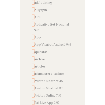
adult dating
Allyspin
APK
Aplicativo Bet Nacional
978
App
App Vivabet Android 946
apuestas
archive
articles
aviamasters-casinos
Aviator Mostbet 460
Aviator Mostbet 870
Aviator Online 740
Baji Live App 265