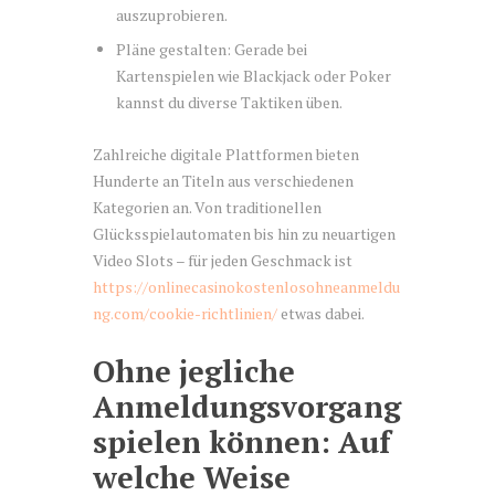
auszuprobieren.
Pläne gestalten: Gerade bei
Kartenspielen wie Blackjack oder Poker
kannst du diverse Taktiken üben.
Zahlreiche digitale Plattformen bieten
Hunderte an Titeln aus verschiedenen
Kategorien an. Von traditionellen
Glücksspielautomaten bis hin zu neuartigen
Video Slots – für jeden Geschmack ist
https://onlinecasinokostenlosohneanmeldu
ng.com/cookie-richtlinien/
etwas dabei.
Ohne jegliche
Anmeldungsvorgang
spielen können: Auf
welche Weise