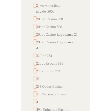
2_www.mystical-
fire.de_5000
20 Bet Casino 888
20bet Casino 366
20bet Casino Logowanie 21
20bet Casino Logowanie
478
22 Bet 934
22bet Espana 583
22bet Login 294
25
255 Gudar Casino
315 Wizebets Spain
4
494-Spinanga Casino