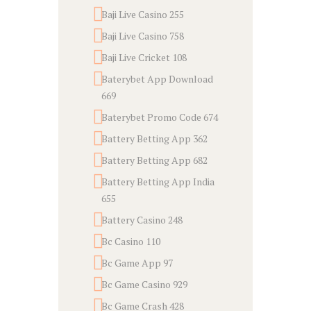
Baji Live Casino 255
Baji Live Casino 758
Baji Live Cricket 108
Baterybet App Download
669
Baterybet Promo Code 674
Battery Betting App 362
Battery Betting App 682
Battery Betting App India
655
Battery Casino 248
Bc Casino 110
Bc Game App 97
Bc Game Casino 929
Bc Game Crash 428