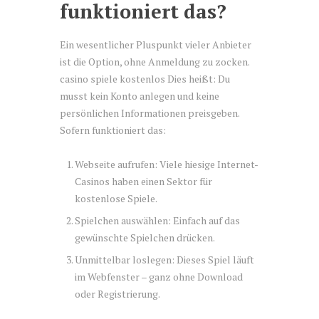
funktioniert das?
Ein wesentlicher Pluspunkt vieler Anbieter
ist die Option, ohne Anmeldung zu zocken.
casino spiele kostenlos Dies heißt: Du
musst kein Konto anlegen und keine
persönlichen Informationen preisgeben.
Sofern funktioniert das:
Webseite aufrufen: Viele hiesige Internet-
Casinos haben einen Sektor für
kostenlose Spiele.
Spielchen auswählen: Einfach auf das
gewünschte Spielchen drücken.
Unmittelbar loslegen: Dieses Spiel läuft
im Webfenster – ganz ohne Download
oder Registrierung.