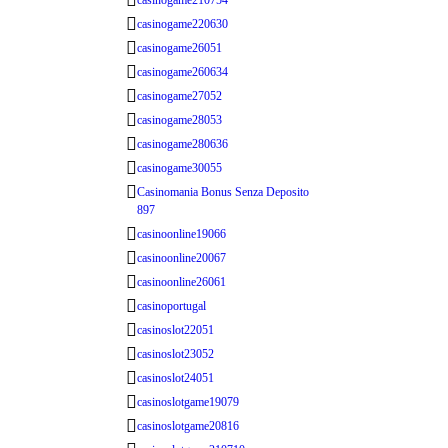
casinogame220630
casinogame26051
casinogame260634
casinogame27052
casinogame28053
casinogame280636
casinogame30055
Casinomania Bonus Senza Deposito
897
casinoonline19066
casinoonline20067
casinoonline26061
casinoportugal
casinoslot22051
casinoslot23052
casinoslot24051
casinoslotgame19079
casinoslotgame20816