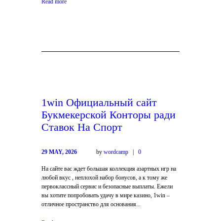
Read more
1win Официальный сайт
Букмекерской Конторы ради
Ставок На Спорт
29 MAY, 2026
by
wordcamp
0
На сайте вас ждет большая коллекция азартных игр на
любой вкус , неплохой набор бонусов, а к тому же
первоклассный сервис и безопасные выплаты. Ежели
вы хотите попробовать удачу в мире казино, 1win –
отличное пространство для основания...