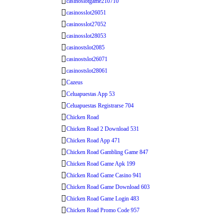
casinoslotgame210710
casinosslot26051
casinosslot27052
casinosslot28053
casinostslot2085
casinostslot26071
casinostslot28061
Cazeus
Celuapuestas App 53
Celuapuestas Registrarse 704
Chicken Road
Chicken Road 2 Download 531
Chicken Road App 471
Chicken Road Gambling Game 847
Chicken Road Game Apk 199
Chicken Road Game Casino 941
Chicken Road Game Download 603
Chicken Road Game Login 483
Chicken Road Promo Code 957