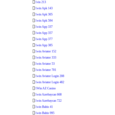
1vin 213
1win Apk 143
1win Apk 305
1win Apk 594
1win App 337
1win App 357
1win App 377
1win App 385
1win Aviator 152
1win Aviator 333
1win Aviator 53
1win Aviator 701
1win Aviator Login 208
1win Aviator Login 482
1Win AZ Casino
1win Azerbaycan 668
1win Azerbaycan 722
1win Bahis 41
1win Bahis 995