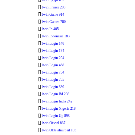
1win France 203
1win Game 914
1win Games 700
1win In 405
1win Indonesia 183
1win Login 148
1win Login 174
1win Login 294
1win Login 468
1win Login 754
1win Login 755
1win Login 830
1win Login Bd 208
1win Login India 242
1win Login Nigeria 218
1win Login Ug 898
1win Oficial 887
1win Ofitsialnii Sait 105