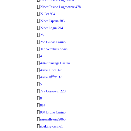
20bet Casino Logowanie 478
22 Bet 934
22bet Espana 583
22bet Login 294
25
255 Gudar Casino
315 Wizebets Spain
4
494-Spinanga Casino
4rabet Com 376
4rabet लॉगिन 37
5
777 Gratowin 220
8
814
904 Bruno Casino
aaronallston29065
abuking-casino1