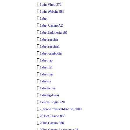
1win Vhod 272
1win Website 887
1xbet
1xbet Casino AZ
1xbet Indonesia 561
1xbet russian
1xbet russian1
1xbet-cambodia
1xbet-jap
1xbet-lk1
1xbet-mal
1xbet-tn
1xbetkenya
1xbetkg-login
1xslots Login 220
2_www.mystical-fire.de_5000
20 Bet Casino 888
20bet Casino 366
20bet Casino Logowanie 21