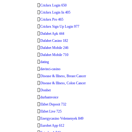
Crickex Login 650
Crickex Login In 405
Crickex Pro 465
Crickex Sign Up Login 977
Dafabet Apk 444
Dafabet Casino 182
Dafabet Mobile 246
Dafabet Mobile 710
dating
davinci-casino
Disease & Illness, Breast Cancer
Disease & Illness, Colon Cancer
Donbet
durhamvoice
Ekbet Deposit 732
Ekbet Live 725
Energycasino Velemenyek 849
Eurobet App 612