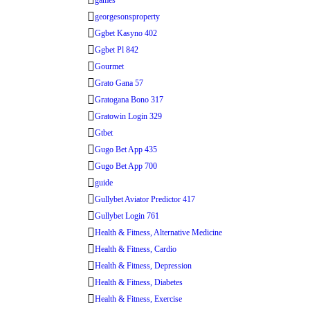
georgesonsproperty
Ggbet Kasyno 402
Ggbet Pl 842
Gourmet
Grato Gana 57
Gratogana Bono 317
Gratowin Login 329
Gtbet
Gugo Bet App 435
Gugo Bet App 700
guide
Gullybet Aviator Predictor 417
Gullybet Login 761
Health & Fitness, Alternative Medicine
Health & Fitness, Cardio
Health & Fitness, Depression
Health & Fitness, Diabetes
Health & Fitness, Exercise