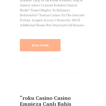
Rokubet Giriş Ve İnceleme Rokubet Giriş &
Güncel Adres Content Rokubet Güncel
Nedir? Temel Bilgiler Ve Kullanıcı
Beklentileri “fontan Casino On The Internet
Polska ️ Acquire Access I Honestly 100 Zł
Additional Bonus Bez Depozytu Od Kasyno...
READ MORE
“roku Casino Casino
Empieza Canlı Bahis