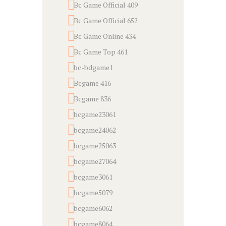
Bc Game Official 409
Bc Game Official 652
Bc Game Online 434
Bc Game Top 461
bc-bdgame1
Bcgame 416
Bcgame 836
bcgame23061
bcgame24062
bcgame25063
bcgame27064
bcgame3061
bcgame5079
bcgame6062
bcgame8064