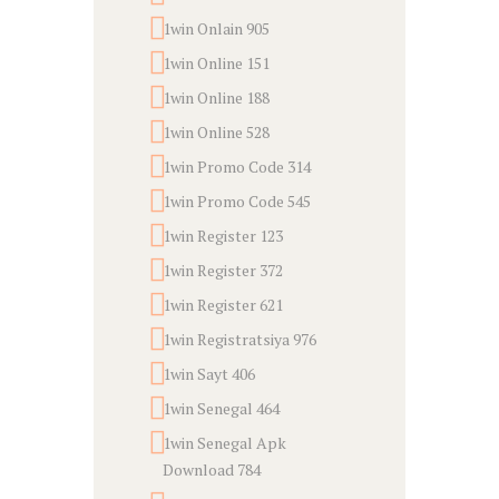
1win Onlain 905
1win Online 151
1win Online 188
1win Online 528
1win Promo Code 314
1win Promo Code 545
1win Register 123
1win Register 372
1win Register 621
1win Registratsiya 976
1win Sayt 406
1win Senegal 464
1win Senegal Apk
Download 784