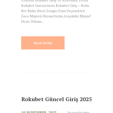
Content Rokubet Giriş Ve Alternatif Yollar
Rokubet Instructions Rokubet Giriş — Roku
Bet Bahis Sitesi Zengin Oyun Seçenekleri
Gece Müşteri Hizmetlerini Arayabilir Miyim?
Hızlı Ödeme...
READ MORE
Rokubet Güncel Giriş 2025
10 NOVEMBER, 2025
by
wordcamp