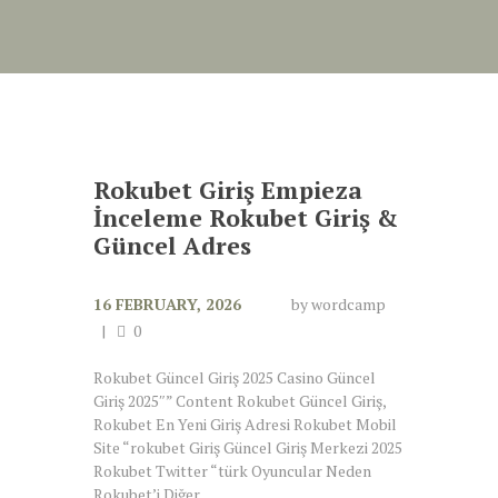
Rokubet Giriş Empieza
İnceleme Rokubet Giriş &
Güncel Adres
16 FEBRUARY, 2026
by
wordcamp
0
Rokubet Güncel Giriş 2025 Casino Güncel
Giriş 2025″” Content Rokubet Güncel Giriş,
Rokubet En Yeni Giriş Adresi Rokubet Mobil
Site “rokubet Giriş Güncel Giriş Merkezi 2025
Rokubet Twitter “türk Oyuncular Neden
Rokubet’i Diğer...