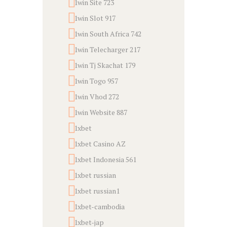
1win Site 723
1win Slot 917
1win South Africa 742
1win Telecharger 217
1win Tj Skachat 179
1win Togo 957
1win Vhod 272
1win Website 887
1xbet
1xbet Casino AZ
1xbet Indonesia 561
1xbet russian
1xbet russian1
1xbet-cambodia
1xbet-jap