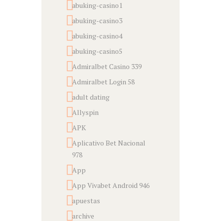
abuking-casino1
abuking-casino3
abuking-casino4
abuking-casino5
Admiralbet Casino 339
Admiralbet Login 58
adult dating
Allyspin
APK
Aplicativo Bet Nacional
978
App
App Vivabet Android 946
apuestas
archive