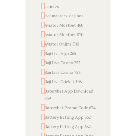
articles
aviamasters-casinos
Aviator Mostbet 460
Aviator Mostbet 870
Aviator Online 740
Baji Live App 265
Baji Live Casino 255
Baji Live Casino 758
Baji Live Cricket 108
Baterybet App Download
669
Baterybet Promo Code 674
Battery Betting App 362
Battery Betting App 682
Battery Betting App India