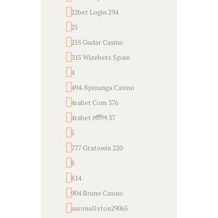
22bet Login 294
25
255 Gudar Casino
315 Wizebets Spain
4
494-Spinanga Casino
4rabet Com 376
4rabet लॉगिन 37
5
777 Gratowin 220
8
814
904 Bruno Casino
aaronallston29065