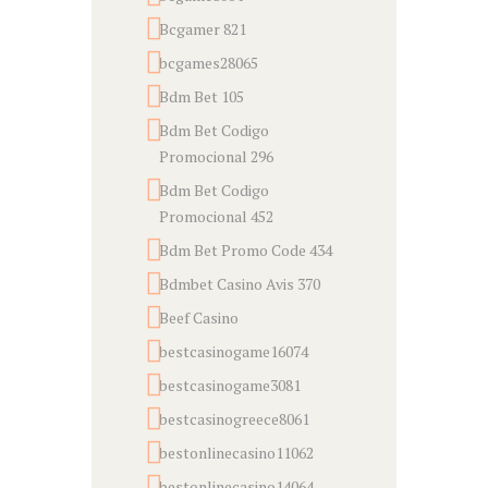
Bcgamer 821
bcgames28065
Bdm Bet 105
Bdm Bet Codigo
Promocional 296
Bdm Bet Codigo
Promocional 452
Bdm Bet Promo Code 434
Bdmbet Casino Avis 370
Beef Casino
bestcasinogame16074
bestcasinogame3081
bestcasinogreece8061
bestonlinecasino11062
bestonlinecasino14064