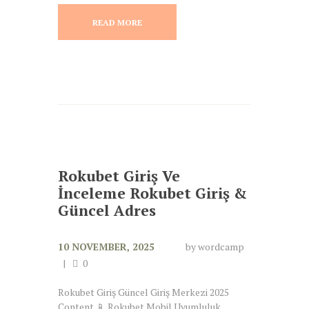
READ MORE
Rokubet Giriş Ve
İnceleme Rokubet Giriş &
Güncel Adres
10 NOVEMBER, 2025
by
wordcamp
0
Rokubet Giriş Güncel Giriş Merkezi 2025
Content 📱 Rokubet Mobil Uyumluluk