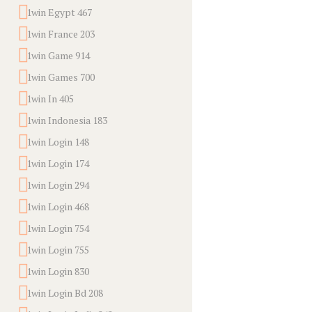
1win Egypt 467
1win France 203
1win Game 914
1win Games 700
1win In 405
1win Indonesia 183
1win Login 148
1win Login 174
1win Login 294
1win Login 468
1win Login 754
1win Login 755
1win Login 830
1win Login Bd 208