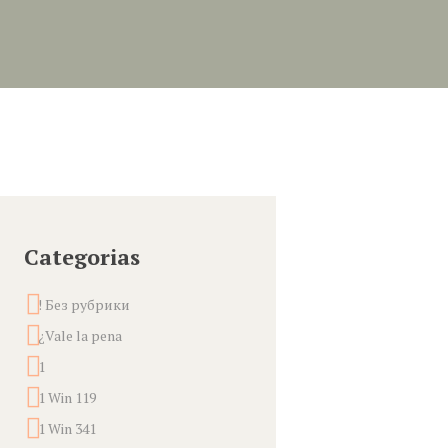
Categorias
! Без рубрики
¿Vale la pena
1
1 Win 119
1 Win 341