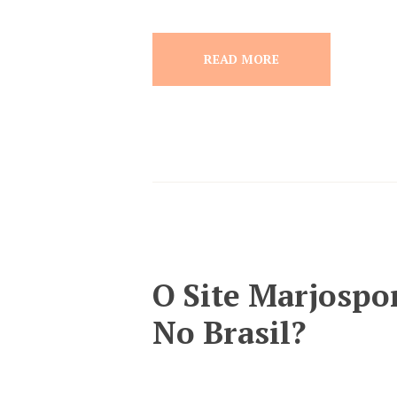
READ MORE
O Site Marjospo
No Brasil?