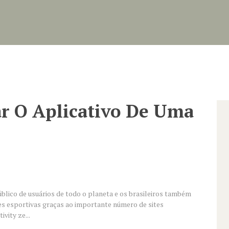
r O Aplicativo De Uma
lico de usuários de todo o planeta e os brasileiros também
s esportivas graças ao importante número de sites
vity ze...