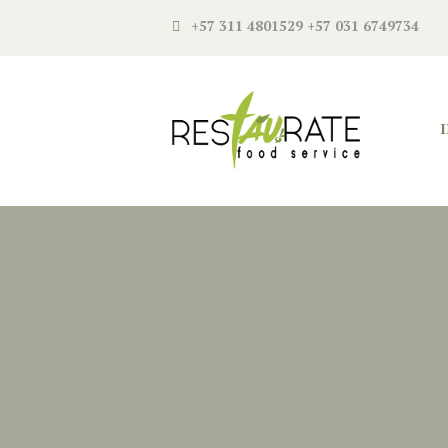
+57 311 4801529 +57 031 6749734