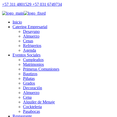
+57 311 4801529 +57 031 6749734
Inicio
Catering Empresarial
Desayuno
Almuerzo
Cenas
Refrigerios
Agenda
Eventos Sociales
Cumpleaños
Matrimonios
Primeras Comuniones
Bautizos
Piñatas
Grados
Decoración
Almuerzo
Cena
Alquiler de Menaje
Cockteleria
Pasabocas
Restaurante