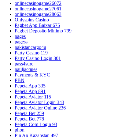
onlinecasinogame26072
onlinecasinogame27061
onlinecasinogame28063
Onlyspins Casino
Pagbet App Baixar 675
Pagbet Deposito Minimo 799
pages
pagess
pakistancargo4u
Party Casino 119
Party Casino Login 301
pass4sure
pauljacques
Payments & KYC
PBN
Pepeta App 335
Pepeta App 891
Pepeta Aviator 115
Pepeta Aviator Login 343
Pepeta Aviator Online 236
Pepeta Bet 259
Pepeta Bet 778
Pepeta Com Login 93
phon
Pin Ap Kazahstan 497