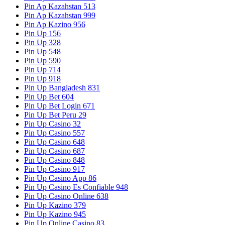
Pin Ap Kazahstan 513
Pin Ap Kazahstan 999
Pin Ap Kazino 956
Pin Up 156
Pin Up 328
Pin Up 548
Pin Up 590
Pin Up 714
Pin Up 918
Pin Up Bangladesh 831
Pin Up Bet 604
Pin Up Bet Login 671
Pin Up Bet Peru 29
Pin Up Casino 32
Pin Up Casino 557
Pin Up Casino 648
Pin Up Casino 687
Pin Up Casino 848
Pin Up Casino 917
Pin Up Casino App 86
Pin Up Casino Es Confiable 948
Pin Up Casino Online 638
Pin Up Kazino 379
Pin Up Kazino 945
Pin Up Online Casino 83