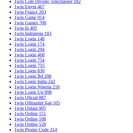
1win Cote Divoire Telecharger 182
1win Egypt 467
1win France 203
1win Game 914
1win Games 700
1win In 405
1win Indonesia 183
1win Login 148
1win Login 174
1win Login 294
1win Login 468
1win Login 754
1win Login 755
1win Login 830
1win Login Bd 208
1win Login India 242
1win Login Nigeria 218
1win Login Ug 898
1win Oficial 887
1win Ofitsialnii Sait 105
1win Onlain 905
1win Online 151
1win Online 188
1win Online 528
1win Promo Code 314