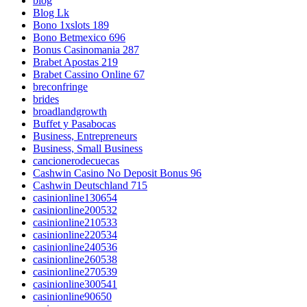
blog
Blog Lk
Bono 1xslots 189
Bono Betmexico 696
Bonus Casinomania 287
Brabet Apostas 219
Brabet Cassino Online 67
breconfringe
brides
broadlandgrowth
Buffet y Pasabocas
Business, Entrepreneurs
Business, Small Business
cancionerodecuecas
Cashwin Casino No Deposit Bonus 96
Cashwin Deutschland 715
casinionline130654
casinionline200532
casinionline210533
casinionline220534
casinionline240536
casinionline260538
casinionline270539
casinionline300541
casinionline90650