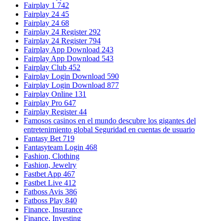
Fairplay 1 742
Fairplay 24 45
Fairplay 24 68
Fairplay 24 Register 292
Fairplay 24 Register 794
Fairplay App Download 243
Fairplay App Download 543
Fairplay Club 452
Fairplay Login Download 590
Fairplay Login Download 877
Fairplay Online 131
Fairplay Pro 647
Fairplay Register 44
Famosos casinos en el mundo descubre los gigantes del
entretenimiento global Seguridad en cuentas de usuario
Fantasy Bet 719
Fantasyteam Login 468
Fashion, Clothing
Fashion, Jewelry
Fastbet App 467
Fastbet Live 412
Fatboss Avis 386
Fatboss Play 840
Finance, Insurance
Finance, Investing