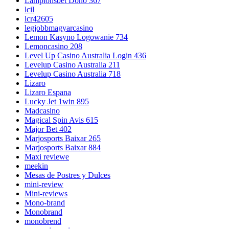
Lampionsbet Dono 367
lcil
lcr42605
legjobbmagyarcasino
Lemon Kasyno Logowanie 734
Lemoncasino 208
Level Up Casino Australia Login 436
Levelup Casino Australia 211
Levelup Casino Australia 718
Lizaro
Lizaro Espana
Lucky Jet 1win 895
Madcasino
Magical Spin Avis 615
Major Bet 402
Marjosports Baixar 265
Marjosports Baixar 884
Maxi reviewe
meekin
Mesas de Postres y Dulces
mini-review
Mini-reviews
Mono-brand
Monobrand
monobrend