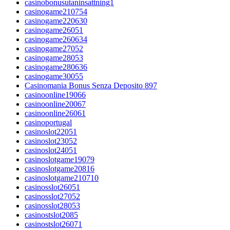
casinobonusutaninsattning1
casinogame210754
casinogame220630
casinogame26051
casinogame260634
casinogame27052
casinogame28053
casinogame280636
casinogame30055
Casinomania Bonus Senza Deposito 897
casinoonline19066
casinoonline20067
casinoonline26061
casinoportugal
casinoslot22051
casinoslot23052
casinoslot24051
casinoslotgame19079
casinoslotgame20816
casinoslotgame210710
casinosslot26051
casinosslot27052
casinosslot28053
casinostslot2085
casinostslot26071