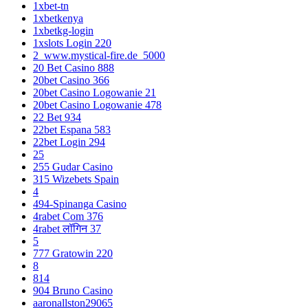
1xbet-tn
1xbetkenya
1xbetkg-login
1xslots Login 220
2_www.mystical-fire.de_5000
20 Bet Casino 888
20bet Casino 366
20bet Casino Logowanie 21
20bet Casino Logowanie 478
22 Bet 934
22bet Espana 583
22bet Login 294
25
255 Gudar Casino
315 Wizebets Spain
4
494-Spinanga Casino
4rabet Com 376
4rabet लॉगिन 37
5
777 Gratowin 220
8
814
904 Bruno Casino
aaronallston29065