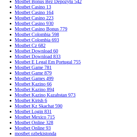
Mostbet Bonus Bez Depozytu 542
Mostbet Casino 13
Mostbet Casino 164
Mostbet Casino 223
Mostbet Casino 930
Mostbet Casino Bonus 779
Mostbet Colombia 598
Mostbet Colombia 693
Mostbet Cz 682
Mostbet Download 60
Mostbet Download 833
Mostbet E Legal Em Portugal 755
Mostbet Game 781
Mostbet Game 879
Mostbet Games 499
Mostbet Kazino 66
Mostbet Kazino 894
Mostbet Kazino Kazahstan 973
Mostbet Kirish 6
Mostbet Kz Skachat 590
Mostbet Login 831
Mostbet Mexico 715
Mostbet Online 328
Mostbet Online 93
mostbet ozbekistonda