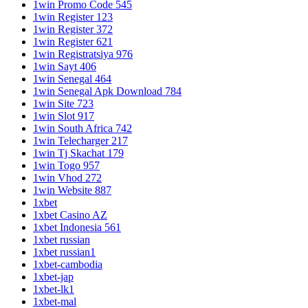
1win Promo Code 545
1win Register 123
1win Register 372
1win Register 621
1win Registratsiya 976
1win Sayt 406
1win Senegal 464
1win Senegal Apk Download 784
1win Site 723
1win Slot 917
1win South Africa 742
1win Telecharger 217
1win Tj Skachat 179
1win Togo 957
1win Vhod 272
1win Website 887
1xbet
1xbet Casino AZ
1xbet Indonesia 561
1xbet russian
1xbet russian1
1xbet-cambodia
1xbet-jap
1xbet-lk1
1xbet-mal