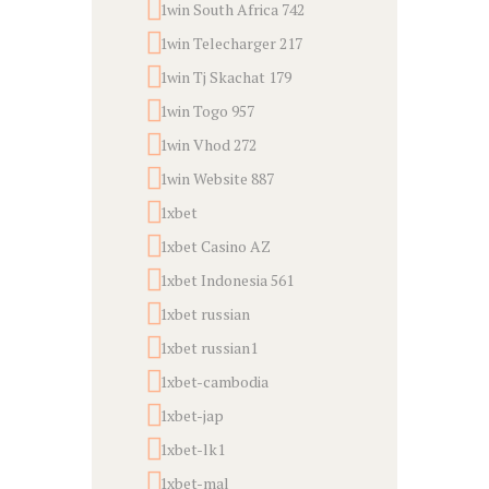
1win South Africa 742
1win Telecharger 217
1win Tj Skachat 179
1win Togo 957
1win Vhod 272
1win Website 887
1xbet
1xbet Casino AZ
1xbet Indonesia 561
1xbet russian
1xbet russian1
1xbet-cambodia
1xbet-jap
1xbet-lk1
1xbet-mal