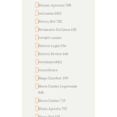
Betano Apostas 398
betcasino1062
Betery Bet 782
Betmexico En Linea 638
betnjet-casino
Betovo Login 556
Betovo Review 646
betwinner4062
bexcellence
Bingo Eurobet 109
Bison Casino Logowanie
840
Bizon Casino 715
Blaze Aposta 793
Blaze Bet 535