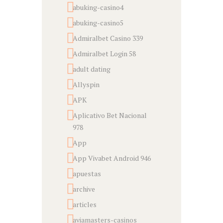
abuking-casino4
abuking-casino5
Admiralbet Casino 339
Admiralbet Login 58
adult dating
Allyspin
APK
Aplicativo Bet Nacional
978
App
App Vivabet Android 946
apuestas
archive
articles
aviamasters-casinos