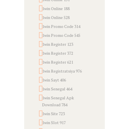
1win Online 188
1win Online 528
1win Promo Code 314
1win Promo Code 545
1win Register 123
1win Register 372
1win Register 621
1win Registratsiya 976
1win Sayt 406
1win Senegal 464
1win Senegal Apk
Download 784
1win Site 723
1win Slot 917