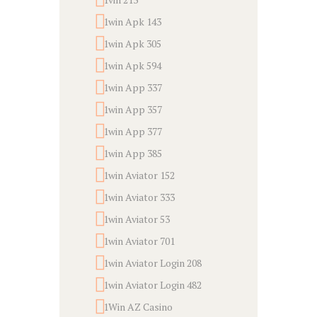
1win Apk 143
1win Apk 305
1win Apk 594
1win App 337
1win App 357
1win App 377
1win App 385
1win Aviator 152
1win Aviator 333
1win Aviator 53
1win Aviator 701
1win Aviator Login 208
1win Aviator Login 482
1Win AZ Casino