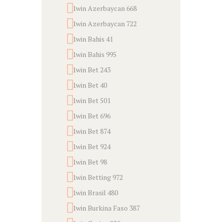
1win Azerbaycan 668
1win Azerbaycan 722
1win Bahis 41
1win Bahis 995
1win Bet 243
1win Bet 40
1win Bet 501
1win Bet 696
1win Bet 874
1win Bet 924
1win Bet 98
1win Betting 972
1win Brasil 480
1win Burkina Faso 387