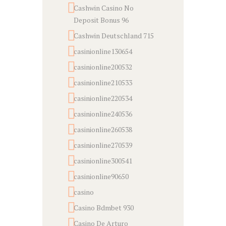
Cashwin Casino No
Deposit Bonus 96
Cashwin Deutschland 715
casinionline130654
casinionline200532
casinionline210533
casinionline220534
casinionline240536
casinionline260538
casinionline270539
casinionline300541
casinionline90650
casino
Casino Bdmbet 930
Casino De Arturo