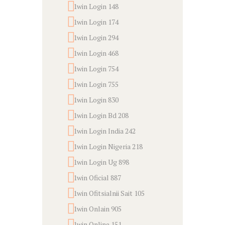
1win Login 148
1win Login 174
1win Login 294
1win Login 468
1win Login 754
1win Login 755
1win Login 830
1win Login Bd 208
1win Login India 242
1win Login Nigeria 218
1win Login Ug 898
1win Oficial 887
1win Ofitsialnii Sait 105
1win Onlain 905
1win Online 151