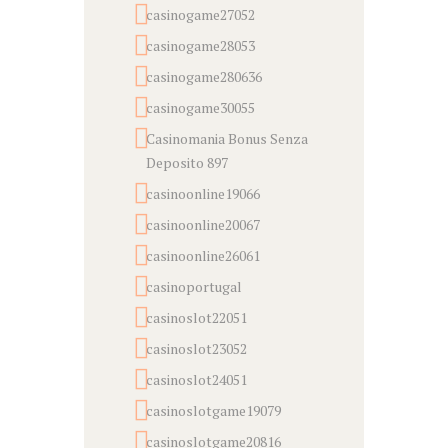
casinogame27052
casinogame28053
casinogame280636
casinogame30055
Casinomania Bonus Senza
Deposito 897
casinoonline19066
casinoonline20067
casinoonline26061
casinoportugal
casinoslot22051
casinoslot23052
casinoslot24051
casinoslotgame19079
casinoslotgame20816