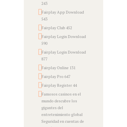
243
Fairplay App Download
543
Fairplay Club 452
Fairplay Login Download
590
Fairplay Login Download
877
Fairplay Online 131
Fairplay Pro 647
Fairplay Register 44
Famosos casinos en el
mundo descubre los
gigantes del
entretenimiento global
Seguridad en cuentas de