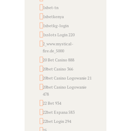
1xbet-tn
1xbetkenya
1xbetkg-login
1xslots Login 220
2_www.mystical-
fire.de_5000
20 Bet Casino 888
20bet Casino 366
20bet Casino Logowanie 21
20bet Casino Logowanie
478
22 Bet 934
22bet Espana 583
22bet Login 294
25