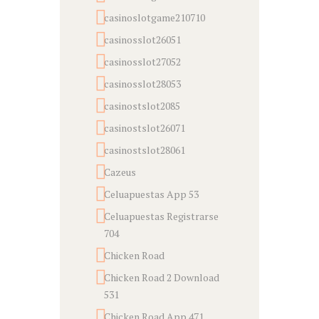
casinoslotgame210710
casinosslot26051
casinosslot27052
casinosslot28053
casinostslot2085
casinostslot26071
casinostslot28061
Cazeus
Celuapuestas App 53
Celuapuestas Registrarse
704
Chicken Road
Chicken Road 2 Download
531
Chicken Road App 471