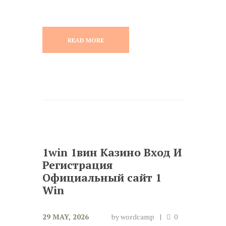
READ MORE
1win 1вин Казино Вход И
Регистрация
Официальный сайт 1
Win
29 MAY, 2026
by
wordcamp
0