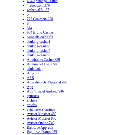
494-Spinanga Casino
4rabet Com 376
4rabet लॉगिन 37
5
777 Gratowin 220
8
814
904 Bruno Casino
aaronallston29065
abuking-casino1
abuking-casino3
abuking-casino4
abuking-casino5
Admiralbet Casino 339
Admiralbet Login 58
adult dating
Allyspin
APK
Aplicativo Bet Nacional 978
App
App Vivabet Android 946
apuestas
archive
articles
aviamasters-casinos
Aviator Mostbet 460
Aviator Mostbet 870
Aviator Online 740
Baji Live App 265
Baji Live Casino 255