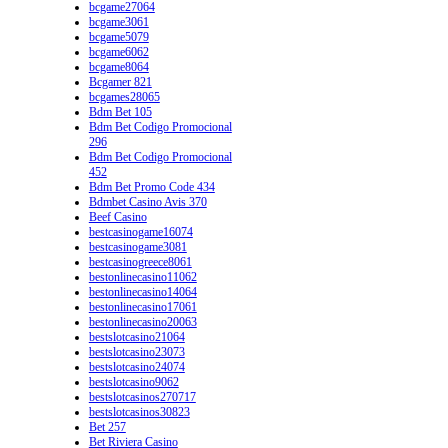
bcgame27064
bcgame3061
bcgame5079
bcgame6062
bcgame8064
Bcgamer 821
bcgames28065
Bdm Bet 105
Bdm Bet Codigo Promocional
296
Bdm Bet Codigo Promocional
452
Bdm Bet Promo Code 434
Bdmbet Casino Avis 370
Beef Casino
bestcasinogame16074
bestcasinogame3081
bestcasinogreece8061
bestonlinecasino11062
bestonlinecasino14064
bestonlinecasino17061
bestonlinecasino20063
bestslotcasino21064
bestslotcasino23073
bestslotcasino24074
bestslotcasino9062
bestslotcasinos270717
bestslotcasinos30823
Bet 257
Bet Riviera Casino