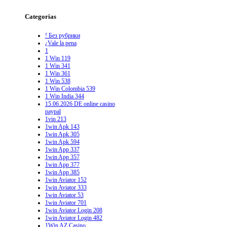
Categorias
! Без рубрики
¿Vale la pena
1
1 Win 119
1 Win 341
1 Win 361
1 Win 538
1 Win Colombia 539
1 Win India 344
15.06.2026 DE online casino
paypal
1vin 213
1win Apk 143
1win Apk 305
1win Apk 594
1win App 337
1win App 357
1win App 377
1win App 385
1win Aviator 152
1win Aviator 333
1win Aviator 53
1win Aviator 701
1win Aviator Login 208
1win Aviator Login 482
1Win AZ Casino