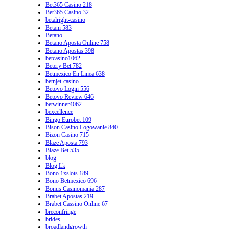
Bet365 Casino 218
Bet365 Casino 32
betalright-casino
Betani 583
Betano
Betano Aposta Online 758
Betano Apostas 398
betcasino1062
Betery Bet 782
Betmexico En Linea 638
betnjet-casino
Betovo Login 556
Betovo Review 646
betwinner4062
bexcellence
Bingo Eurobet 109
Bison Casino Logowanie 840
Bizon Casino 715
Blaze Aposta 793
Blaze Bet 535
blog
Blog Lk
Bono 1xslots 189
Bono Betmexico 696
Bonus Casinomania 287
Brabet Apostas 219
Brabet Cassino Online 67
breconfringe
brides
broadlandgrowth