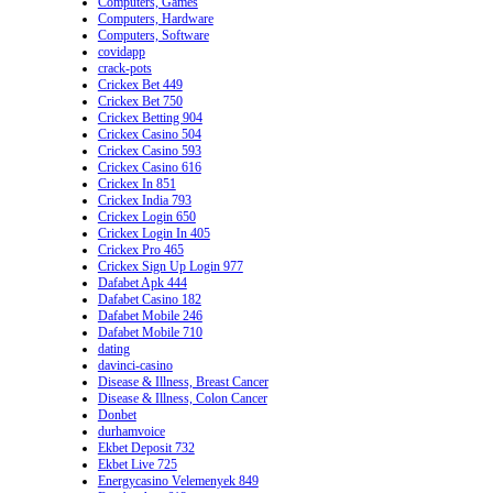
Computers, Games
Computers, Hardware
Computers, Software
covidapp
crack-pots
Crickex Bet 449
Crickex Bet 750
Crickex Betting 904
Crickex Casino 504
Crickex Casino 593
Crickex Casino 616
Crickex In 851
Crickex India 793
Crickex Login 650
Crickex Login In 405
Crickex Pro 465
Crickex Sign Up Login 977
Dafabet Apk 444
Dafabet Casino 182
Dafabet Mobile 246
Dafabet Mobile 710
dating
davinci-casino
Disease & Illness, Breast Cancer
Disease & Illness, Colon Cancer
Donbet
durhamvoice
Ekbet Deposit 732
Ekbet Live 725
Energycasino Velemenyek 849