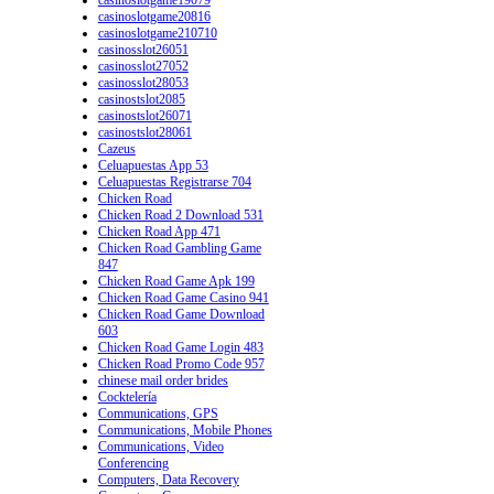
casinoslotgame20816
casinoslotgame210710
casinosslot26051
casinosslot27052
casinosslot28053
casinostslot2085
casinostslot26071
casinostslot28061
Cazeus
Celuapuestas App 53
Celuapuestas Registrarse 704
Chicken Road
Chicken Road 2 Download 531
Chicken Road App 471
Chicken Road Gambling Game
847
Chicken Road Game Apk 199
Chicken Road Game Casino 941
Chicken Road Game Download
603
Chicken Road Game Login 483
Chicken Road Promo Code 957
chinese mail order brides
Cocktelería
Communications, GPS
Communications, Mobile Phones
Communications, Video
Conferencing
Computers, Data Recovery