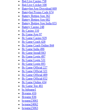
Baji Live Casino 758
Baji Live Cricket 108
Baterybet App Download 669
Baterybet Promo Code 674
Battery Betting App 362
Battery Betting App 682
Battery Betting App India 655
Battery Casino 248
Bc Casino 110
Bc Game App 97
Bc Game Casino 929
Bc Game Crash 428
Bc Game Crash Online 844
Bc Game India 496
Bc Game Install 843
Bc Game Login 497
Bc Game Login 531
Bc Game Login 695
Bc Game Official 227
Bc Game Official 321
Bc Game Official 409
Bc Game Official 652
Bc Game Online 434
Bc Game Top 461
bc-bdgame1
Bcgame 416
Bcgame 836
bcgame23061
bcgame24062
bcgame25063