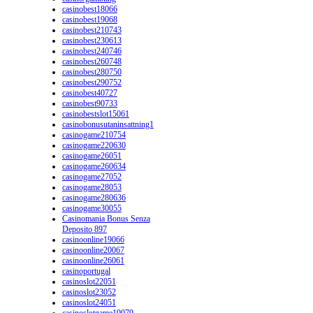
casinobest18066
casinobest19068
casinobest210743
casinobest230613
casinobest240746
casinobest260748
casinobest280750
casinobest290752
casinobest40727
casinobest90733
casinobestslot15061
casinobonusutaninsattning1
casinogame210754
casinogame220630
casinogame26051
casinogame260634
casinogame27052
casinogame28053
casinogame280636
casinogame30055
Casinomania Bonus Senza
Deposito 897
casinoonline19066
casinoonline20067
casinoonline26061
casinoportugal
casinoslot22051
casinoslot23052
casinoslot24051
casinoslotgame19079