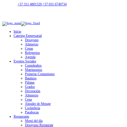
+57 311 4801529 +57 031 6749734
Inicio
Catering Empresarial
Desayuno
Almuerzo
Cenas
Refrigerios
Agenda
Eventos Sociales
Cumpleaños
Matrimonios
Primeras Comuniones
Bautizos
Piñatas
Grados
Decoración
Almuerzo
Cena
Alquiler de Menaje
Cockteleria
Pasabocas
Restaurante
Menú del día
Desayuno Restaurate