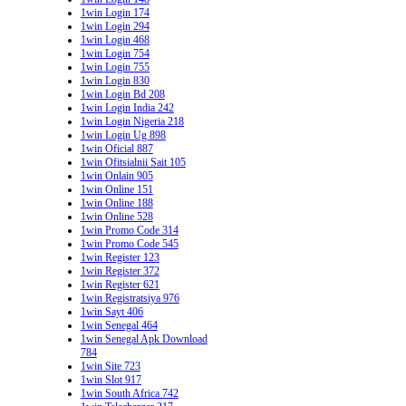
1win Login 174
1win Login 294
1win Login 468
1win Login 754
1win Login 755
1win Login 830
1win Login Bd 208
1win Login India 242
1win Login Nigeria 218
1win Login Ug 898
1win Oficial 887
1win Ofitsialnii Sait 105
1win Onlain 905
1win Online 151
1win Online 188
1win Online 528
1win Promo Code 314
1win Promo Code 545
1win Register 123
1win Register 372
1win Register 621
1win Registratsiya 976
1win Sayt 406
1win Senegal 464
1win Senegal Apk Download
784
1win Site 723
1win Slot 917
1win South Africa 742