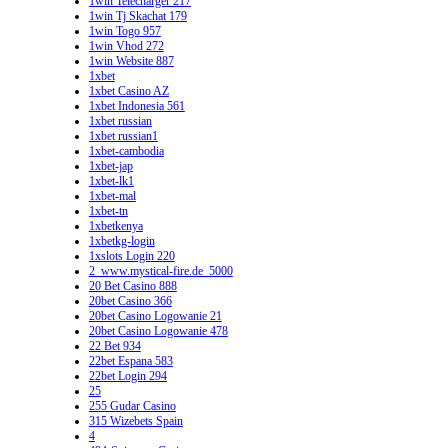
1win Telecharger 217
1win Tj Skachat 179
1win Togo 957
1win Vhod 272
1win Website 887
1xbet
1xbet Casino AZ
1xbet Indonesia 561
1xbet russian
1xbet russian1
1xbet-cambodia
1xbet-jap
1xbet-lk1
1xbet-mal
1xbet-tn
1xbetkenya
1xbetkg-login
1xslots Login 220
2_www.mystical-fire.de_5000
20 Bet Casino 888
20bet Casino 366
20bet Casino Logowanie 21
20bet Casino Logowanie 478
22 Bet 934
22bet Espana 583
22bet Login 294
25
255 Gudar Casino
315 Wizebets Spain
4