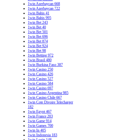
1win Azerbaycan 668
1win Azerbaycan 722
1win Bahis 41
1win Bahis 995
1win Bet 243
1win Bet 40
1win Bet 501
1win Bet 696
1win Bet 874
1win Bet 924
1win Bet 98
1win Betting 972
1win Brasil 480
1win Burkina Faso 387
1win Casino 250
1win Casino 426
1win Casino 527
1win Casino 584
1win Casino 697
1win Casino Argentina 985
1win Casino Chile 667
1win Cote Divoire Telecharger
182
1win Egypt 467
1win France 203
1win Game 914
1win Games 700
1win In 405
1win Indonesia 183
1win Login 148