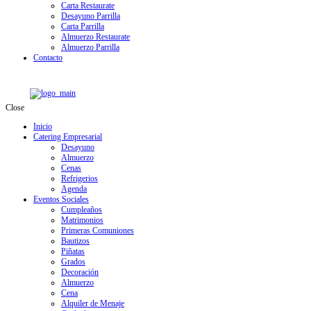
Carta Restaurate
Desayuno Parrilla
Carta Parrilla
Almuerzo Restaurate
Almuerzo Parrilla
Contacto
Close
Inicio
Catering Empresarial
Desayuno
Almuerzo
Cenas
Refrigerios
Agenda
Eventos Sociales
Cumpleaños
Matrimonios
Primeras Comuniones
Bautizos
Piñatas
Grados
Decoración
Almuerzo
Cena
Alquiler de Menaje