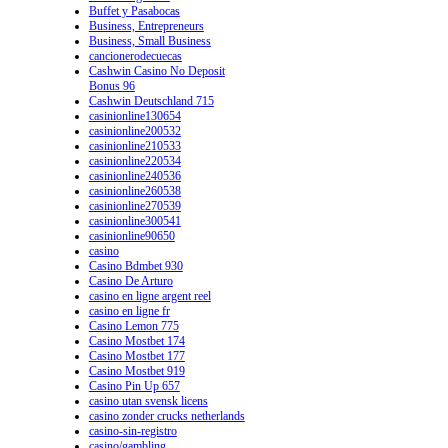
Buffet y Pasabocas
Business, Entrepreneurs
Business, Small Business
cancionerodecuecas
Cashwin Casino No Deposit
Bonus 96
Cashwin Deutschland 715
casinionline130654
casinionline200532
casinionline210533
casinionline220534
casinionline240536
casinionline260538
casinionline270539
casinionline300541
casinionline90650
casino
Casino Bdmbet 930
Casino De Arturo
casino en ligne argent reel
casino en ligne fr
Casino Lemon 775
Casino Mostbet 174
Casino Mostbet 177
Casino Mostbet 919
Casino Pin Up 657
casino utan svensk licens
casino zonder crucks netherlands
casino-sin-registro
casino/gambling