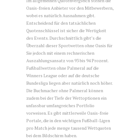
Im allgemeinen Quotenvergleich stehen die
Oasis-freien Anbieter vor den Mitbewerbern,
wobei es natürlich Ausnahmen gibt.
Entscheidend für den tatsächlichen
Quotenschlüssel ist sicher die Wertigkeit
des Events. Durchschnittlich gibt’s die
Überzahl dieser Sportwetten ohne Oasis für
Sie jedoch mit einem rechnerischen
Auszahlungsansatz von 93 bis 94 Prozent.
Fußballwetten ohne Palmeral auf die
Winners League oder auf die deutsche
Bundesliga liegen aber natürlich noch höher.
Die Buchmacher ohne Palmeral können
zudem bei der Tiefe der Wettoptionen ein
unfassbar umfangreiches Portfolio
vorweisen. Es gibt mittlerweile Oasis-freie
Portale, die in den wichtigen Fußball-Ligen
pro Match jede menge tausend Wettquoten
bei dem Bildschirm haben.