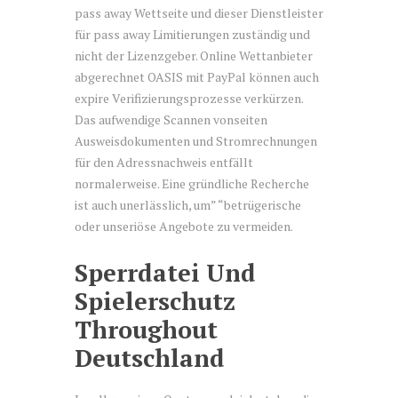
pass away Wettseite und dieser Dienstleister
für pass away Limitierungen zuständig und
nicht der Lizenzgeber. Online Wettanbieter
abgerechnet OASIS mit PayPal können auch
expire Verifizierungsprozesse verkürzen.
Das aufwendige Scannen vonseiten
Ausweisdokumenten und Stromrechnungen
für den Adressnachweis entfällt
normalerweise. Eine gründliche Recherche
ist auch unerlässlich, um” “betrügerische
oder unseriöse Angebote zu vermeiden.
Sperrdatei Und
Spielerschutz
Throughout
Deutschland