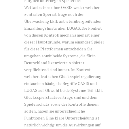
Folglich unterliegen Spieler bei
Wettanbietern ohne OASIS weder welcher
zentralen Sperrabfrage noch der
Überwachung kklk anbieterübergreifenden
Einzahlungslimits über LUGAS. Die Freiheit
von diesen Kontrollmechanismen ist einer
dieser Hauptgründe, warum einander Spieler
für diese Plattformen entscheiden. Sie
umgehen somit beide Systeme, die für in
Deutschland lizenzierte Anbieter
verpflichtend sind immer. Im Kontext
welcher deutschen Glücksspielregulierung
eintauchen häufig die Begriffe OASIS und
LUGAS auf. Obwohl beide Systeme Teil kklk
Glücksspielstaatsvertrags sind und dem
Spielerschutz sowie der Kontrolle dienen
sollen, haben sie unterschiedliche
Funktionen. Eine klare Unterscheidung ist
natürlich wichtig, um die Auswirkungen auf