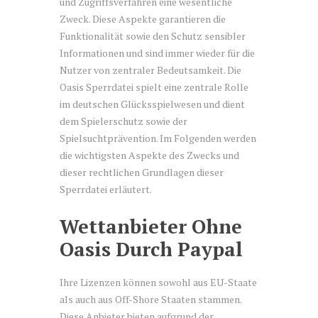
und Zugriffsverfahren eine wesentliche
Zweck. Diese Aspekte garantieren die
Funktionalität sowie den Schutz sensibler
Informationen und sind immer wieder für die
Nutzer von zentraler Bedeutsamkeit. Die
Oasis Sperrdatei spielt eine zentrale Rolle
im deutschen Glücksspielwesen und dient
dem Spielerschutz sowie der
Spielsuchtprävention. Im Folgenden werden
die wichtigsten Aspekte des Zwecks und
dieser rechtlichen Grundlagen dieser
Sperrdatei erläutert.
Wettanbieter Ohne
Oasis Durch Paypal
Ihre Lizenzen können sowohl aus EU-Staate
als auch aus Off-Shore Staaten stammen.
Diese Anbieter bieten aufgrund der