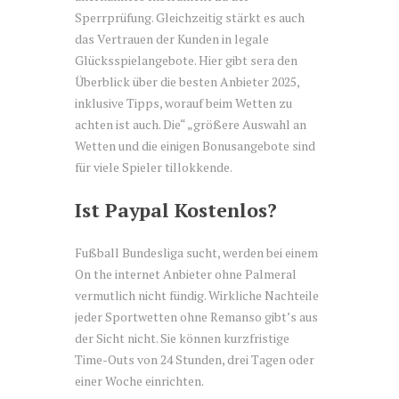
Sperrprüfung. Gleichzeitig stärkt es auch
das Vertrauen der Kunden in legale
Glücksspielangebote. Hier gibt sera den
Überblick über die besten Anbieter 2025,
inklusive Tipps, worauf beim Wetten zu
achten ist auch. Die“ „größere Auswahl an
Wetten und die einigen Bonusangebote sind
für viele Spieler tillokkende.
Ist Paypal Kostenlos?
Fußball Bundesliga sucht, werden bei einem
On the internet Anbieter ohne Palmeral
vermutlich nicht fündig. Wirkliche Nachteile
jeder Sportwetten ohne Remanso gibt’s aus
der Sicht nicht. Sie können kurzfristige
Time-Outs von 24 Stunden, drei Tagen oder
einer Woche einrichten.