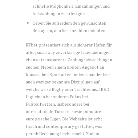
schnelle Möglichkeit, Einzahlungen und
Auszahlungen zu erledigen.
Geben Sie außerdem den gewünschten
Betrag ein, den Sie einzahlen möchten.
RTbet präsentiert sich als sicherer Hafen für
alle, pass away zuverlässige Lizenzierungen
ebenso transparente Zahlungsabwicklungen
suchen. Neben einem breiten Angebot an
klassischen Sportarten finden einander hier
auch weniger bekannte Disziplinen auf
welche weise Rugby oder Tischtennis. 1RED
legt einen besonderen Fokus bei
Fußballwetten, insbesondere bei
internationale Turniere sowie populäre
europäische Ligen. Die Webseite ist echt
frisch und contemporary gestaltet, was
perish Bedienung leicht macht. Zudem