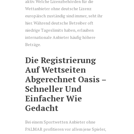
aktiv. Welche Lizenzbehörden für die
Wettanbieter ohne deutsche Lizenz
europäisch zuständig sind immer, seht ihr
hier. Während deutsche Betreiber oft
niedrige Tageslimits haben, erlauben
internationale Anbieter häufig höhere
Beträge.
Die Registrierung
Auf Wettseiten
Abgerechnet Oasis –
Schneller Und
Einfacher Wie
Gedacht
Bei einem Sportwetten Anbieter ohne
PALMAR profitieren vor allem jene Spieler,