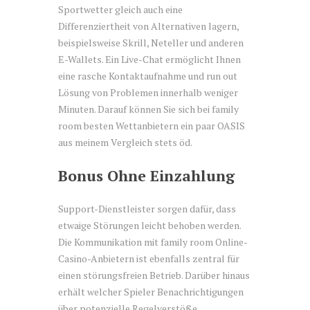
Sportwetter gleich auch eine
Differenziertheit von Alternativen lagern,
beispielsweise Skrill, Neteller und anderen
E-Wallets. Ein Live-Chat ermöglicht Ihnen
eine rasche Kontaktaufnahme und run out
Lösung von Problemen innerhalb weniger
Minuten. Darauf können Sie sich bei family
room besten Wettanbietern ein paar OASIS
aus meinem Vergleich stets öd.
Bonus Ohne Einzahlung
Support-Dienstleister sorgen dafür, dass
etwaige Störungen leicht behoben werden.
Die Kommunikation mit family room Online-
Casino-Anbietern ist ebenfalls zentral für
einen störungsfreien Betrieb. Darüber hinaus
erhält welcher Spieler Benachrichtigungen
über potenzielle Regelverstöße.