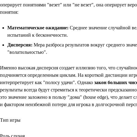
оперирует понятиями "везет" или "не везет", она оперирует ве
понятия:
Математическое ожидание:
Среднее значение случайной ве
испытаний к бесконечности.
Дисперсия:
Мера разброса результатов вокруг среднего знач
"волатильностью".
Именно высокая дисперсия создает иллюзию того, что случайно
подчиняется определенным циклам. На короткой дистанции игрок
интерпретирует как "полосу удачи". Однако
закон больших чис
результаты всегда будут стремиться к теоретически предсказан
это значение заложено в пользу "дома" (house edge), что делае
и фактором неизбежной потери для игрока в долгосрочной перс
Тип игры
Роль случая