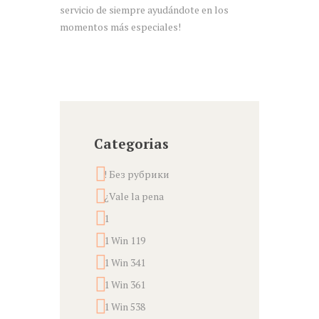
servicio de siempre ayudándote en los
momentos más especiales!
Categorias
! Без рубрики
¿Vale la pena
1
1 Win 119
1 Win 341
1 Win 361
1 Win 538