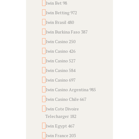
1win Bet 98
1win Betting 972
1win Brasil 480
1win Burkina Faso 387
1win Casino 250
1win Casino 426
1win Casino 527
1win Casino 584
1win Casino 697
1win Casino Argentina 985
1win Casino Chile 667
1win Cote Divoire
Telecharger 182
1win Egypt 467
1win France 203