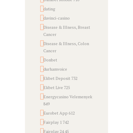
dating
davinci-casino
Disease & Illness, Breast
Cancer
Disease & Illness, Colon
Cancer
Donbet
durhamvoice
Ekbet Deposit 732
Ekbet Live 725
Energycasino Velemenyek
849
Eurobet App 612
Fairplay 1 742
Fairplay 24 45