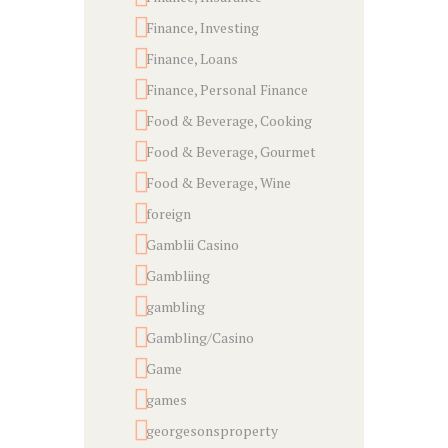
Finance, Investing
Finance, Loans
Finance, Personal Finance
Food & Beverage, Cooking
Food & Beverage, Gourmet
Food & Beverage, Wine
foreign
Gamblii Casino
Gambliing
gambling
Gambling/Casino
Game
games
georgesonsproperty