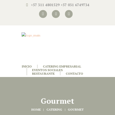
+57 311 4801529 +57 031 6749734
INICIO
CATERING EMPRESARIAL
EVENTOS SOCIALES
RESTAURANTE
CONTACTO
Gourmet
HOME
CATERING
GOURMET