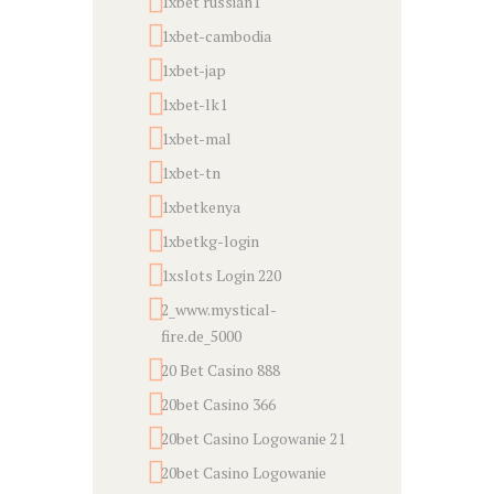
1xbet russian1
1xbet-cambodia
1xbet-jap
1xbet-lk1
1xbet-mal
1xbet-tn
1xbetkenya
1xbetkg-login
1xslots Login 220
2_www.mystical-
fire.de_5000
20 Bet Casino 888
20bet Casino 366
20bet Casino Logowanie 21
20bet Casino Logowanie