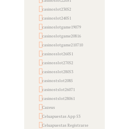
casinoslot22051
casinoslot23052
casinoslot24051
casinoslotgame19079
casinoslotgame20816
casinoslotgame210710
casinosslot26051
casinosslot27052
casinosslot28053
casinostslot2085
casinostslot26071
casinostslot28061
Cazeus
Celuapuestas App 53
Celuapuestas Registrarse