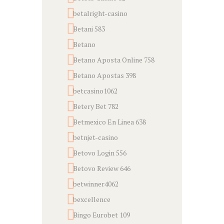
betalright-casino
Betani 583
Betano
Betano Aposta Online 758
Betano Apostas 398
betcasino1062
Betery Bet 782
Betmexico En Linea 638
betnjet-casino
Betovo Login 556
Betovo Review 646
betwinner4062
bexcellence
Bingo Eurobet 109