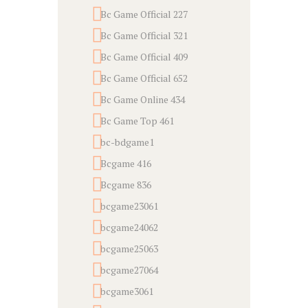
Bc Game Official 227
Bc Game Official 321
Bc Game Official 409
Bc Game Official 652
Bc Game Online 434
Bc Game Top 461
bc-bdgame1
Bcgame 416
Bcgame 836
bcgame23061
bcgame24062
bcgame25063
bcgame27064
bcgame3061