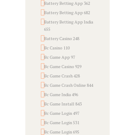
Battery Betting App 362
Battery Betting App 682
Battery Betting App India
655
Battery Casino 248
Bc Casino 110
Bc Game App 97
Bc Game Casino 929
Bc Game Crash 428
Bc Game Crash Online 844
Bc Game India 496
Bc Game Install 843
Bc Game Login 497
Bc Game Login 531
Bc Game Login 695