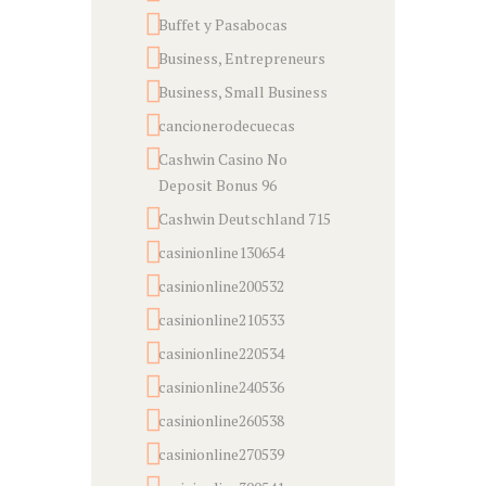
Buffet y Pasabocas
Business, Entrepreneurs
Business, Small Business
cancionerodecuecas
Cashwin Casino No
Deposit Bonus 96
Cashwin Deutschland 715
casinionline130654
casinionline200532
casinionline210533
casinionline220534
casinionline240536
casinionline260538
casinionline270539