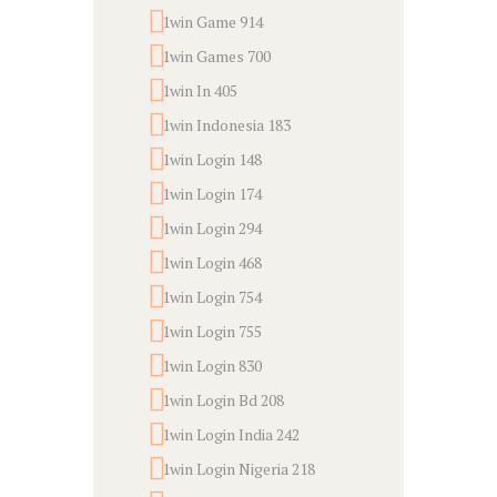
1win Game 914
1win Games 700
1win In 405
1win Indonesia 183
1win Login 148
1win Login 174
1win Login 294
1win Login 468
1win Login 754
1win Login 755
1win Login 830
1win Login Bd 208
1win Login India 242
1win Login Nigeria 218