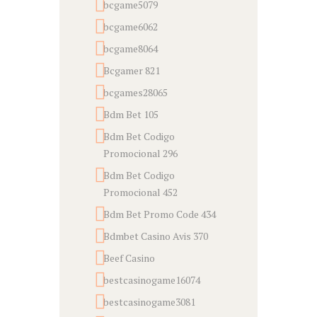
bcgame5079
bcgame6062
bcgame8064
Bcgamer 821
bcgames28065
Bdm Bet 105
Bdm Bet Codigo
Promocional 296
Bdm Bet Codigo
Promocional 452
Bdm Bet Promo Code 434
Bdmbet Casino Avis 370
Beef Casino
bestcasinogame16074
bestcasinogame3081