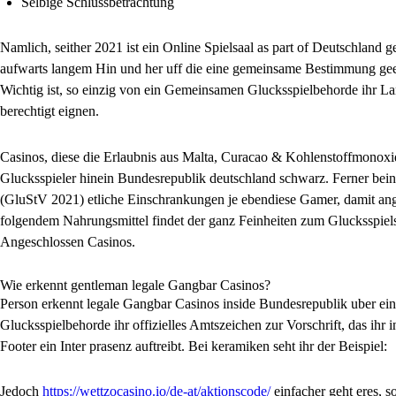
Selbige Schlussbetrachtung
Namlich, seither 2021 ist ein Online Spielsaal as part of Deutschland g
aufwarts langem Hin und her uff die eine gemeinsame Bestimmung geeini
Wichtig ist, so einzig von ein Gemeinsamen Glucksspielbehorde ihr 
berechtigt eignen.
Casinos, diese die Erlaubnis aus Malta, Curacao & Kohlenstoffmonoxid.
Glucksspieler hinein Bundesrepublik deutschland schwarz. Ferner beinha
(GluStV 2021) etliche Einschrankungen je ebendiese Gamer, damit ang
folgendem Nahrungsmittel findet der ganz Feinheiten zum Glucksspiel
Angeschlossen Casinos.
Wie erkennt gentleman legale Gangbar Casinos?
Person erkennt legale Gangbar Casinos inside Bundesrepublik uber ein
Glucksspielbehorde ihr offizielles Amtszeichen zur Vorschrift, das ihr i
Footer ein Inter prasenz auftreibt. Bei keramiken seht ihr der Beispiel:
Jedoch
https://wettzocasino.io/de-at/aktionscode/
einfacher geht eres, s