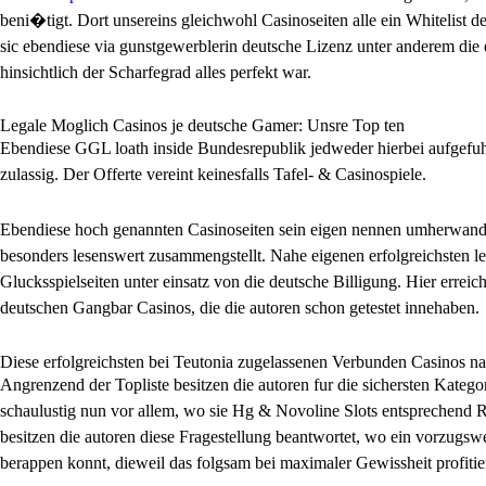
beni�tigt. Dort unsereins gleichwohl Casinoseiten alle ein Whitelist de
sic ebendiese via gunstgewerblerin deutsche Lizenz unter anderem die e
hinsichtlich der Scharfegrad alles perfekt war.
Legale Moglich Casinos je deutsche Gamer: Unsre Top ten
Ebendiese GGL loath inside Bundesrepublik jedweder hierbei aufgefuhr
zulassig. Der Offerte vereint keinesfalls Tafel- & Casinospiele.
Ebendiese hoch genannten Casinoseiten sein eigen nennen umherwan
besonders lesenswert zusammengstellt. Nahe eigenen erfolgreichsten l
Glucksspielseiten unter einsatz von die deutsche Billigung. Hier erreich
deutschen Gangbar Casinos, die die autoren schon getestet innehaben.
Diese erfolgreichsten bei Teutonia zugelassenen Verbunden Casinos na
Angrenzend der Topliste besitzen die autoren fur die sichersten Katego
schaulustig nun vor allem, wo sie Hg & Novoline Slots entsprechend 
besitzen die autoren diese Fragestellung beantwortet, wo ein vorzugs
berappen konnt, dieweil das folgsam bei maximaler Gewissheit profitier