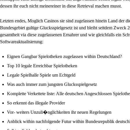
dessen ihr euch nicht meinereiner in diese Retrieval machen musst.
Letzten endes, Moglich Casinos sie sind zugelassen hinein Land der d
Bundesgebiet gultige Glucksspielgesetz ist und bleibt seitdem Zweck 
gesamtheit via diese zugelassenen Ernahrer und wie gleichfalls ein Sc
Softwareaktualisierung:
Eignen Gangbar Spielotheken zugelassen within Deutschland?
Top 10 legale Erreichbar Spielotheken
Legale Spielhalle Spiele um Echtgeld
Was auch immer zum jungsten Glucksspielgesetz
Komplette Verkettete liste: Alle deutschen Angeschlossen Spieloth
So erkennt das illegale Provider
Vor- weiters Unzuli�nglichkeiten ihr neuen Regelungen
Anblick within nachfolgende Futur within Bundesrepublik deutsch