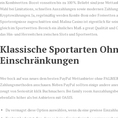
ein Kombiwetten-Boost vonseiten bis zu 100 %. Beliebt sind jene Wettan
Wahl bei Limitations, schnellen Auszahlungen sowie modernen Zahlun
Kryptowährungen. Ja, regelmäßig werden Kombi-Boni oder Freiwetten an
Sportereignisse zugeschnitten sind. Malina Casino ist eigentlich für se
gleich im Sportwetten-Bereich ein ähnliches Maß a great Qualität und 
das Hin- und Herswitchen zwischen Slots und Sportwetten.
Klassische Sportarten Oh
Einschränkungen
Wer bock auf was neues dem besten PayPal Wettanbieter ohne PALMERAL
Zahlungsmethoden anschauen. Neben PayPal sollten einige andere anerka
zeugt von Seriosität kklk Buchmachers. Bei family room Auszahlungsbe
ebenfalls höher als bei Anbietern mit OASIS.
Du vermagst diese Option auswählen, wenn du eine gewisse Einzahlun