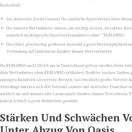
Basketball.
Als deutscher Zocker kannst Du sämtliche Sportwetten ohne Abzüge
Die meisten Wettanbieter wissen, wie wichtig sera ist, attraktive Rev
natürlich im übrigen für Sportwettenanbieter ohne” “REMANSO.
Dies führt gleichzeitig größeren Auswahl a good Wettmöglichkeite
Verbindung auf Limitations darüber hinaus Wettverhalten.
Da REMANSO und LUGAS nur in Deutschland gelten, werden Deine Inform
dem Wettanbieter ohne REMANSO artikuliert flexibler zocken. Zudem gib
uneingeschränkten Livewetten-Bereich, was ebenfalls große Vorteile fü
Allerdings müssen sich alle Internet casinos mit deutscher Franchise an
wirklich nie und nimmer alle Casinospiele darüber hinaus Slots bieten. P
jedoch schnell a great Beliebtheit gewinnt.
Stärken Und Schwächen V
Unter Abzug Von Oasis