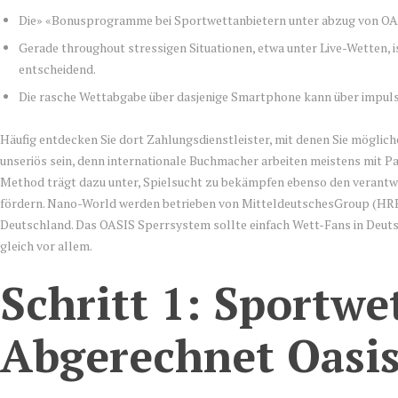
Die» «Bonusprogramme bei Sportwettanbietern unter abzug von OASIS
Gerade throughout stressigen Situationen, etwa unter Live-Wetten, i
entscheidend.
Die rasche Wettabgabe über dasjenige Smartphone kann über impuls
Häufig entdecken Sie dort Zahlungsdienstleister, mit denen Sie mögliche
unseriös sein, denn internationale Buchmacher arbeiten meistens mit 
Method trägt dazu unter, Spielsucht zu bekämpfen ebenso den verant
fördern. Nano-World werden betrieben von MitteldeutschesGroup (HRB )
Deutschland. Das OASIS Sperrsystem sollte einfach Wett-Fans in Deuts
gleich vor allem.
Schritt 1: Sportwe
Abgerechnet Oasi