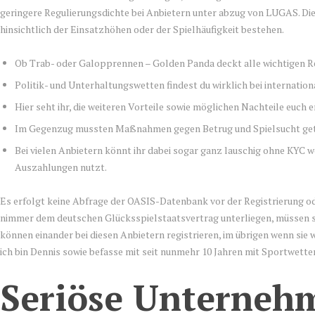
geringere Regulierungsdichte bei Anbietern unter abzug von LUGAS. Di
hinsichtlich der Einsatzhöhen oder der Spielhäufigkeit bestehen.
Ob Trab- oder Galopprennen – Golden Panda deckt alle wichtigen R
Politik- und Unterhaltungswetten findest du wirklich bei internation
Hier seht ihr, die weiteren Vorteile sowie möglichen Nachteile euch 
Im Gegenzug mussten Maßnahmen gegen Betrug und Spielsucht get
Bei vielen Anbietern könnt ihr dabei sogar ganz lauschig ohne KYC we
Auszahlungen nutzt.
Es erfolgt keine Abfrage der OASIS-Datenbank vor der Registrierung od
nimmer dem deutschen Glücksspielstaatsvertrag unterliegen, müssen sie
können einander bei diesen Anbietern registrieren, im übrigen wenn sie 
ich bin Dennis sowie befasse mit seit nunmehr 10 Jahren mit Sportwette
Seriöse Unternehm