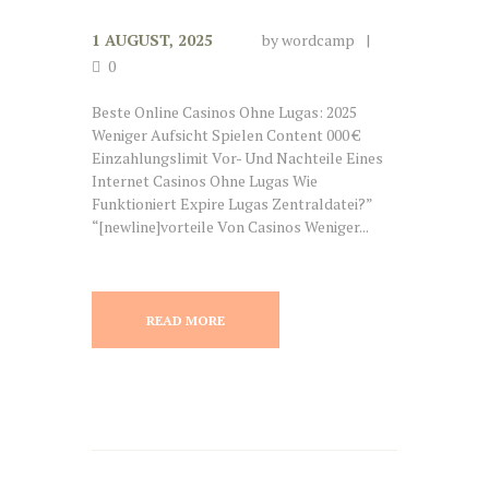
1 AUGUST, 2025
by
wordcamp
0
Beste Online Casinos Ohne Lugas: 2025
Weniger Aufsicht Spielen Content 000 €
Einzahlungslimit Vor- Und Nachteile Eines
Internet Casinos Ohne Lugas Wie
Funktioniert Expire Lugas Zentraldatei?”
“[newline]vorteile Von Casinos Weniger...
READ MORE