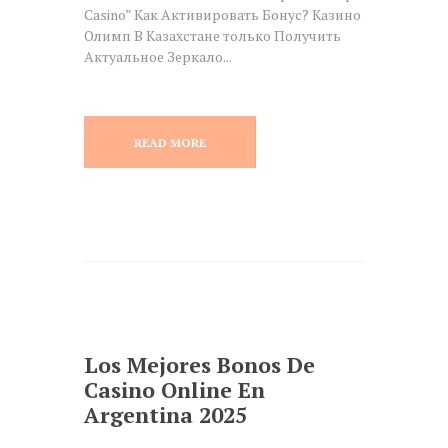
Casino” Как Активировать Бонус? Казино
Олимп В Казахстане только Получить
Актуальное Зеркало...
READ MORE
Los Mejores Bonos De
Casino Online En
Argentina 2025