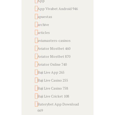
App
App Vivabet Android 946
apuestas
archive
articles
aviamasters-casinos
Aviator Mostbet 460
Aviator Mostbet 870
Aviator Online 740
Baji Live App 265
Baji Live Casino 255
Baji Live Casino 758
Baji Live Cricket 108
Baterybet App Download
669