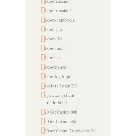
1xbet russian
1xbet russian1
1xbet-cambodia
1xbet-jap
1xbet-lk1
1xbet-mal
1xbet-tn
1xbetkenya
1xbetkg-login
1xslots Login 220
2_www.mystical-
fire.de_5000
20 Bet Casino 888
20bet Casino 366
20bet Casino Logowanie 21