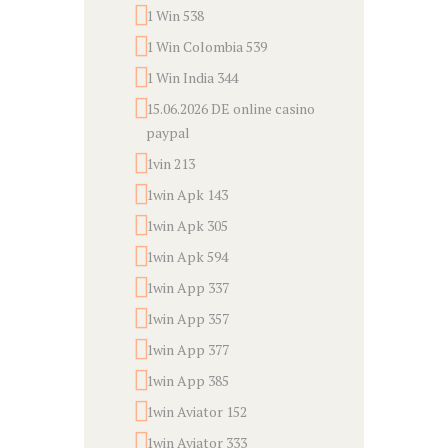
1 Win 538
1 Win Colombia 539
1 Win India 344
15.06.2026 DE online casino
paypal
1vin 213
1win Apk 143
1win Apk 305
1win Apk 594
1win App 337
1win App 357
1win App 377
1win App 385
1win Aviator 152
1win Aviator 333