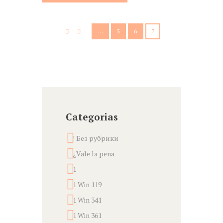
…
5
6
7
Categorias
! Без рубрики
¿Vale la pena
1
1 Win 119
1 Win 341
1 Win 361