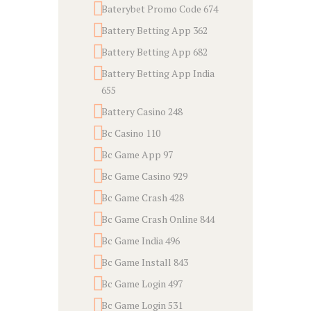
Baterybet Promo Code 674
Battery Betting App 362
Battery Betting App 682
Battery Betting App India
655
Battery Casino 248
Bc Casino 110
Bc Game App 97
Bc Game Casino 929
Bc Game Crash 428
Bc Game Crash Online 844
Bc Game India 496
Bc Game Install 843
Bc Game Login 497
Bc Game Login 531