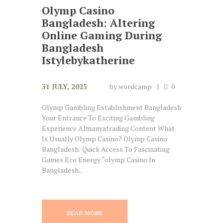
Olymp Casino
Bangladesh: Altering
Online Gaming During
Bangladesh
Istylebykatherine
31 JULY, 2025
by
wordcamp
0
Olymp Gambling Establishment Bangladesh
Your Entrance To Exciting Gambling
Experience Almanyatrading Content What
Is Usually Olymp Casino? Olymp Casino
Bangladesh: Quick Access To Fascinating
Games Eco Energy “olymp Casino In
Bangladesh...
READ MORE