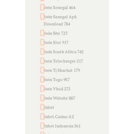
1win Senegal 464
1win Senegal Apk
Download 784
1win Site 723
1win Slot 917
1win South Africa 742
1win Telecharger 217
1win Tj Skachat 179
1win Togo 957
1win Vhod 272
1win Website 887
1xbet
1xbet Casino AZ
1xbet Indonesia 561