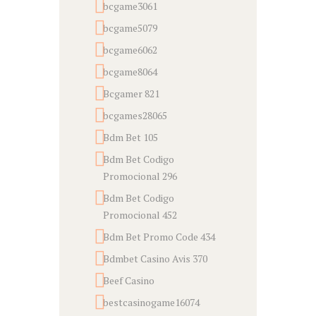
bcgame3061
bcgame5079
bcgame6062
bcgame8064
Bcgamer 821
bcgames28065
Bdm Bet 105
Bdm Bet Codigo
Promocional 296
Bdm Bet Codigo
Promocional 452
Bdm Bet Promo Code 434
Bdmbet Casino Avis 370
Beef Casino
bestcasinogame16074