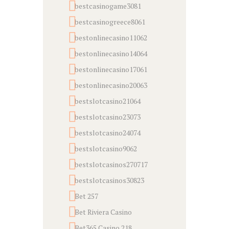
bestcasinogame3081
bestcasinogreece8061
bestonlinecasino11062
bestonlinecasino14064
bestonlinecasino17061
bestonlinecasino20063
bestslotcasino21064
bestslotcasino23073
bestslotcasino24074
bestslotcasino9062
bestslotcasinos270717
bestslotcasinos30823
Bet 257
Bet Riviera Casino
Bet365 Casino 218