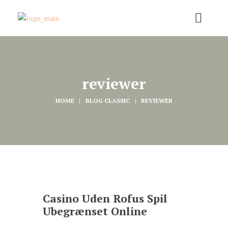
reviewer
HOME
BLOG CLASSIC
REVIEWER
Casino Uden Rofus Spil
Ubegrænset Online