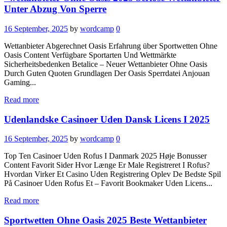
Unter Abzug Von Sperre
16 September, 2025
by
wordcamp
0
Wettanbieter Abgerechnet Oasis Erfahrung über Sportwetten Ohne
Oasis Content Verfügbare Sportarten Und Wettmärkte
Sicherheitsbedenken Betalice – Neuer Wettanbieter Ohne Oasis
Durch Guten Quoten Grundlagen Der Oasis Sperrdatei Anjouan
Gaming...
Read more
Udenlandske Casinoer Uden Dansk Licens I 2025
16 September, 2025
by
wordcamp
0
Top Ten Casinoer Uden Rofus I Danmark 2025 Høje Bonusser
Content Favorit Sider Hvor Længe Er Male Registreret I Rofus?
Hvordan Virker Et Casino Uden Registrering Oplev De Bedste Spil
På Casinoer Uden Rofus Et – Favorit Bookmaker Uden Licens...
Read more
Sportwetten Ohne Oasis 2025 Beste Wettanbieter