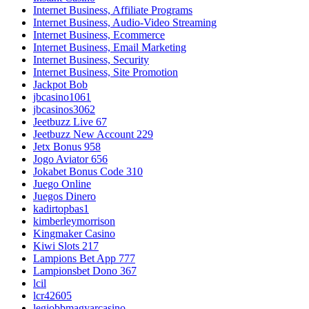
Internet Business, Affiliate Programs
Internet Business, Audio-Video Streaming
Internet Business, Ecommerce
Internet Business, Email Marketing
Internet Business, Security
Internet Business, Site Promotion
Jackpot Bob
jbcasino1061
jbcasinos3062
Jeetbuzz Live 67
Jeetbuzz New Account 229
Jetx Bonus 958
Jogo Aviator 656
Jokabet Bonus Code 310
Juego Online
Juegos Dinero
kadirtopbas1
kimberleymorrison
Kingmaker Casino
Kiwi Slots 217
Lampions Bet App 777
Lampionsbet Dono 367
lcil
lcr42605
legjobbmagyarcasino