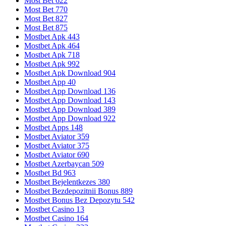
Most Bet 622
Most Bet 770
Most Bet 827
Most Bet 875
Mostbet Apk 443
Mostbet Apk 464
Mostbet Apk 718
Mostbet Apk 992
Mostbet Apk Download 904
Mostbet App 40
Mostbet App Download 136
Mostbet App Download 143
Mostbet App Download 389
Mostbet App Download 922
Mostbet Apps 148
Mostbet Aviator 359
Mostbet Aviator 375
Mostbet Aviator 690
Mostbet Azerbaycan 509
Mostbet Bd 963
Mostbet Bejelentkezes 380
Mostbet Bezdepozitnii Bonus 889
Mostbet Bonus Bez Depozytu 542
Mostbet Casino 13
Mostbet Casino 164