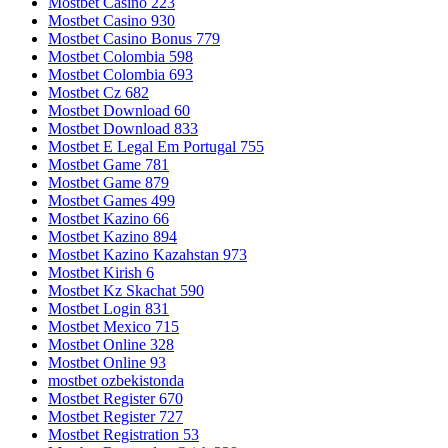
Mostbet Casino 223
Mostbet Casino 930
Mostbet Casino Bonus 779
Mostbet Colombia 598
Mostbet Colombia 693
Mostbet Cz 682
Mostbet Download 60
Mostbet Download 833
Mostbet E Legal Em Portugal 755
Mostbet Game 781
Mostbet Game 879
Mostbet Games 499
Mostbet Kazino 66
Mostbet Kazino 894
Mostbet Kazino Kazahstan 973
Mostbet Kirish 6
Mostbet Kz Skachat 590
Mostbet Login 831
Mostbet Mexico 715
Mostbet Online 328
Mostbet Online 93
mostbet ozbekistonda
Mostbet Register 670
Mostbet Register 727
Mostbet Registration 53