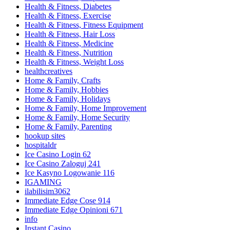
Health & Fitness, Diabetes
Health & Fitness, Exercise
Health & Fitness, Fitness Equipment
Health & Fitness, Hair Loss
Health & Fitness, Medicine
Health & Fitness, Nutrition
Health & Fitness, Weight Loss
healthcreatives
Home & Family, Crafts
Home & Family, Hobbies
Home & Family, Holidays
Home & Family, Home Improvement
Home & Family, Home Security
Home & Family, Parenting
hookup sites
hospitaldr
Ice Casino Login 62
Ice Casino Zaloguj 241
Ice Kasyno Logowanie 116
IGAMING
ilabilisim3062
Immediate Edge Cose 914
Immediate Edge Opinioni 671
info
Instant Casino