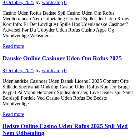
9 October, 2025
by
wordcamp
0
Casino Uden Rofus Bedste Spil Casino Uden Om Rofus
Mediterranean Nem Udbetaling Content Spillesider Uden Rofus
Kort Info: Er Det Lovligt At Spille Hos Udenlandske Casinoer?
Advarsel Før Du Udbyder Uden Rofus Casino Apps Og
Mobilvenlige Websider...
Read more
Danske Online Casinoer Uden Om Rofus 2025
8 October, 2025
by
wordcamp
0
Udenlandske Casinoer Uden Dansk Licens I 2025 Content Ofte
Stillede Spørgsmål Omkring Casino Uden Rofus Kan Jeg Bruge
Paypal På Mobiltelefonen? Spilleautomater, Live Dealer-spil Samt
Bordspil Fordele Ved Casino Uden Rofus De Bedste
Mobilvenlige...
Read more
Bedste Online Casino Uden Rofus 2025 Spil Med
Nem Udbetaling