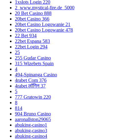
1xslots Login 220
2_www.mystical-fire.de_5000
20 Bet Casino 888
20bet Casino 366
20bet Casino Logowanie 21
20bet Casino Logowanie 478
22 Bet 934
22bet Espana 583
22bet Login 294
25
255 Gudar Casino
315 Wizebets Spain
4
494-Spinanga Casino
4rabet Com 376
4rabet लॉगिन 37
5
777 Gratowin 220
8
814
904 Bruno Casino
aaronallston29065
abuking-casino1
abuking-casino3
abuking-casino4