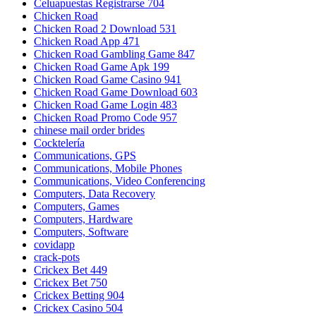
Celuapuestas Registrarse 704
Chicken Road
Chicken Road 2 Download 531
Chicken Road App 471
Chicken Road Gambling Game 847
Chicken Road Game Apk 199
Chicken Road Game Casino 941
Chicken Road Game Download 603
Chicken Road Game Login 483
Chicken Road Promo Code 957
chinese mail order brides
Cocktelería
Communications, GPS
Communications, Mobile Phones
Communications, Video Conferencing
Computers, Data Recovery
Computers, Games
Computers, Hardware
Computers, Software
covidapp
crack-pots
Crickex Bet 449
Crickex Bet 750
Crickex Betting 904
Crickex Casino 504