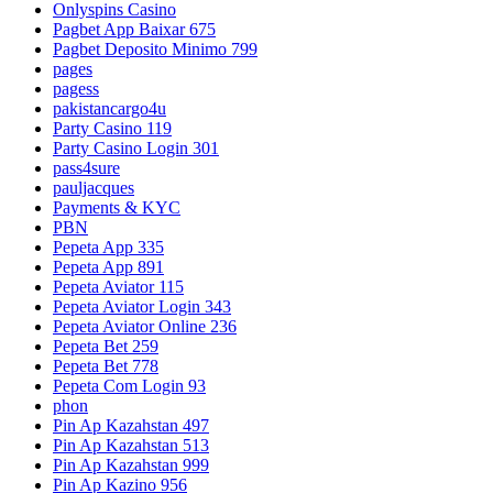
Onlyspins Casino
Pagbet App Baixar 675
Pagbet Deposito Minimo 799
pages
pagess
pakistancargo4u
Party Casino 119
Party Casino Login 301
pass4sure
pauljacques
Payments & KYC
PBN
Pepeta App 335
Pepeta App 891
Pepeta Aviator 115
Pepeta Aviator Login 343
Pepeta Aviator Online 236
Pepeta Bet 259
Pepeta Bet 778
Pepeta Com Login 93
phon
Pin Ap Kazahstan 497
Pin Ap Kazahstan 513
Pin Ap Kazahstan 999
Pin Ap Kazino 956