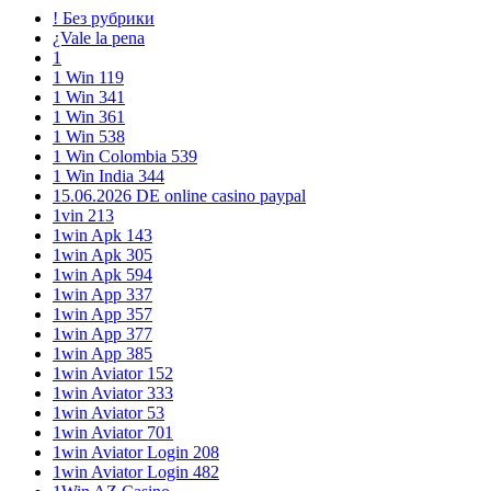
! Без рубрики
¿Vale la pena
1
1 Win 119
1 Win 341
1 Win 361
1 Win 538
1 Win Colombia 539
1 Win India 344
15.06.2026 DE online casino paypal
1vin 213
1win Apk 143
1win Apk 305
1win Apk 594
1win App 337
1win App 357
1win App 377
1win App 385
1win Aviator 152
1win Aviator 333
1win Aviator 53
1win Aviator 701
1win Aviator Login 208
1win Aviator Login 482