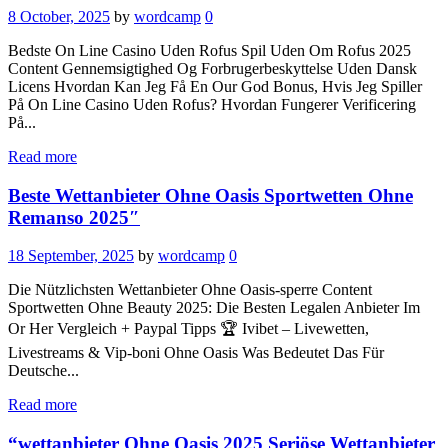
8 October, 2025
by
wordcamp
0
Bedste On Line Casino Uden Rofus Spil Uden Om Rofus 2025
Content Gennemsigtighed Og Forbrugerbeskyttelse Uden Dansk
Licens Hvordan Kan Jeg Få En Our God Bonus, Hvis Jeg Spiller
På On Line Casino Uden Rofus? Hvordan Fungerer Verificering
På...
Read more
Beste Wettanbieter Ohne Oasis Sportwetten Ohne
Remanso 2025″
18 September, 2025
by
wordcamp
0
Die Nützlichsten Wettanbieter Ohne Oasis-sperre Content
Sportwetten Ohne Beauty 2025: Die Besten Legalen Anbieter Im
Or Her Vergleich + Paypal Tipps 🏆 Ivibet – Livewetten,
Livestreams & Vip-boni Ohne Oasis Was Bedeutet Das Für
Deutsche...
Read more
“wettanbieter Ohne Oasis 2025 Seriöse Wettanbieter