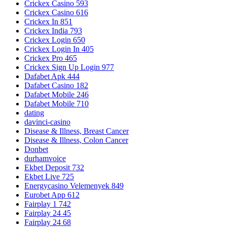
Crickex Casino 593
Crickex Casino 616
Crickex In 851
Crickex India 793
Crickex Login 650
Crickex Login In 405
Crickex Pro 465
Crickex Sign Up Login 977
Dafabet Apk 444
Dafabet Casino 182
Dafabet Mobile 246
Dafabet Mobile 710
dating
davinci-casino
Disease & Illness, Breast Cancer
Disease & Illness, Colon Cancer
Donbet
durhamvoice
Ekbet Deposit 732
Ekbet Live 725
Energycasino Velemenyek 849
Eurobet App 612
Fairplay 1 742
Fairplay 24 45
Fairplay 24 68