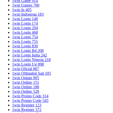
1win Game 914
1win Games 700
1win In 405
1win Indonesia 183
1win Login 148
1win Login 174
1win Login 294
1win Login 468
1win Login 754
1win Login 755
1win Login 830
1win Login Bd 208
1win Login India 242
1win Login Nigeria 218
1win Login Ug 898
1win Oficial 887
1win Ofitsialnii Sait 105
1win Onlain 905
1win Online 151
1win Online 188
1win Online 528
1win Promo Code 314
1win Promo Code 545
1win Register 123
1win Register 372