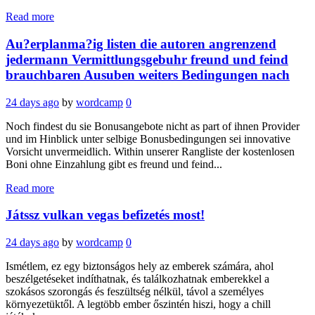
Read more
Au?erplanma?ig listen die autoren angrenzend
jedermann Vermittlungsgebuhr freund und feind
brauchbaren Ausuben weiters Bedingungen nach
24 days ago
by
wordcamp
0
Noch findest du sie Bonusangebote nicht as part of ihnen Provider
und im Hinblick unter selbige Bonusbedingungen sei innovative
Vorsicht unvermeidlich. Within unserer Rangliste der kostenlosen
Boni ohne Einzahlung gibt es freund und feind...
Read more
Játssz vulkan vegas befizetés most!
24 days ago
by
wordcamp
0
Ismétlem, ez egy biztonságos hely az emberek számára, ahol
beszélgetéseket indíthatnak, és találkozhatnak emberekkel a
szokásos szorongás és feszültség nélkül, távol a személyes
környezetüktől. A legtöbb ember őszintén hiszi, hogy a chill