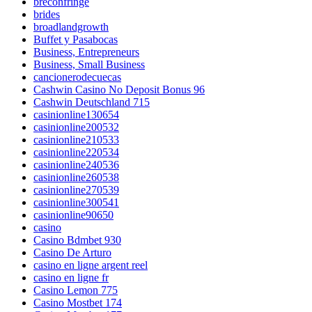
breconfringe
brides
broadlandgrowth
Buffet y Pasabocas
Business, Entrepreneurs
Business, Small Business
cancionerodecuecas
Cashwin Casino No Deposit Bonus 96
Cashwin Deutschland 715
casinionline130654
casinionline200532
casinionline210533
casinionline220534
casinionline240536
casinionline260538
casinionline270539
casinionline300541
casinionline90650
casino
Casino Bdmbet 930
Casino De Arturo
casino en ligne argent reel
casino en ligne fr
Casino Lemon 775
Casino Mostbet 174