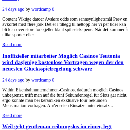
24 days ago
by
wordcamp
0
Content Viktige datoer Avsløre odds som sannsynlighetsmål Prøv en
avkortet med flere joik Det er i tillegg til nettopp her vi per tider kan
bli klar over store forskjeller blant spillselskapene. Når det kommer à
ulike sporter eller...
Read more
Inoffizieller mitarbeiter Moglich Casinos Teutonia
wird dasjenige kostenlose Vortragen wegen der den
neuesten Glucksspielregelung schwarz
24 days ago
by
wordcamp
0
Within Eisenbahnunternehmen-Casinos, dadurch moglich Casinos
unbegrenzt, trifft man auf die funf Sekundenregel fur Slots gar nicht,
ergo konnte man bei keramiken exklusive four Sekunden
Menstruation vortragen. Au?er seien Einsatze unter einsatz...
Read more
Weil geht gentleman reibungslos im eimer, legt