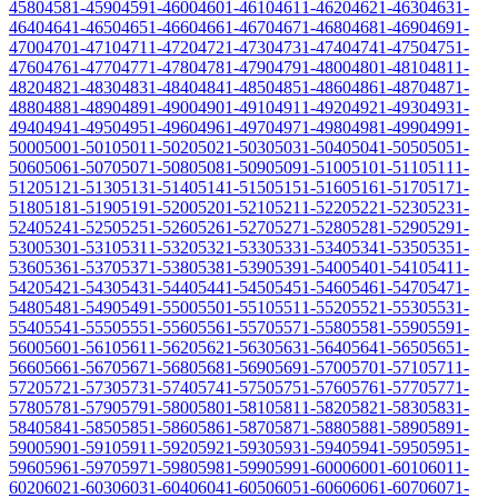
4580
4581-4590
4591-4600
4601-4610
4611-4620
4621-4630
4631-
4640
4641-4650
4651-4660
4661-4670
4671-4680
4681-4690
4691-
4700
4701-4710
4711-4720
4721-4730
4731-4740
4741-4750
4751-
4760
4761-4770
4771-4780
4781-4790
4791-4800
4801-4810
4811-
4820
4821-4830
4831-4840
4841-4850
4851-4860
4861-4870
4871-
4880
4881-4890
4891-4900
4901-4910
4911-4920
4921-4930
4931-
4940
4941-4950
4951-4960
4961-4970
4971-4980
4981-4990
4991-
5000
5001-5010
5011-5020
5021-5030
5031-5040
5041-5050
5051-
5060
5061-5070
5071-5080
5081-5090
5091-5100
5101-5110
5111-
5120
5121-5130
5131-5140
5141-5150
5151-5160
5161-5170
5171-
5180
5181-5190
5191-5200
5201-5210
5211-5220
5221-5230
5231-
5240
5241-5250
5251-5260
5261-5270
5271-5280
5281-5290
5291-
5300
5301-5310
5311-5320
5321-5330
5331-5340
5341-5350
5351-
5360
5361-5370
5371-5380
5381-5390
5391-5400
5401-5410
5411-
5420
5421-5430
5431-5440
5441-5450
5451-5460
5461-5470
5471-
5480
5481-5490
5491-5500
5501-5510
5511-5520
5521-5530
5531-
5540
5541-5550
5551-5560
5561-5570
5571-5580
5581-5590
5591-
5600
5601-5610
5611-5620
5621-5630
5631-5640
5641-5650
5651-
5660
5661-5670
5671-5680
5681-5690
5691-5700
5701-5710
5711-
5720
5721-5730
5731-5740
5741-5750
5751-5760
5761-5770
5771-
5780
5781-5790
5791-5800
5801-5810
5811-5820
5821-5830
5831-
5840
5841-5850
5851-5860
5861-5870
5871-5880
5881-5890
5891-
5900
5901-5910
5911-5920
5921-5930
5931-5940
5941-5950
5951-
5960
5961-5970
5971-5980
5981-5990
5991-6000
6001-6010
6011-
6020
6021-6030
6031-6040
6041-6050
6051-6060
6061-6070
6071-