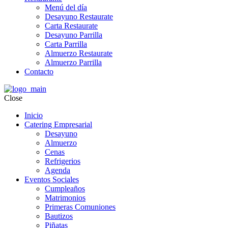
Menú del día
Desayuno Restaurate
Carta Restaurate
Desayuno Parrilla
Carta Parrilla
Almuerzo Restaurate
Almuerzo Parrilla
Contacto
Close
Inicio
Catering Empresarial
Desayuno
Almuerzo
Cenas
Refrigerios
Agenda
Eventos Sociales
Cumpleaños
Matrimonios
Primeras Comuniones
Bautizos
Piñatas