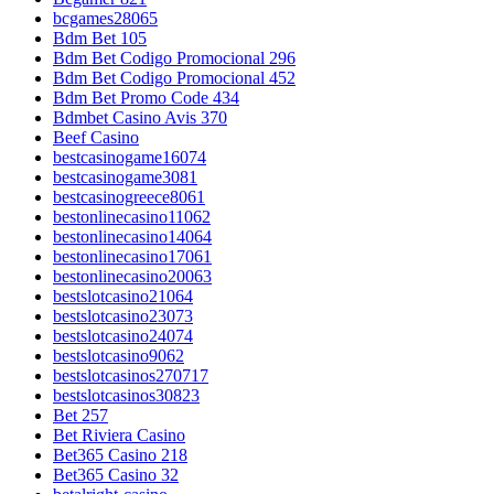
bcgames28065
Bdm Bet 105
Bdm Bet Codigo Promocional 296
Bdm Bet Codigo Promocional 452
Bdm Bet Promo Code 434
Bdmbet Casino Avis 370
Beef Casino
bestcasinogame16074
bestcasinogame3081
bestcasinogreece8061
bestonlinecasino11062
bestonlinecasino14064
bestonlinecasino17061
bestonlinecasino20063
bestslotcasino21064
bestslotcasino23073
bestslotcasino24074
bestslotcasino9062
bestslotcasinos270717
bestslotcasinos30823
Bet 257
Bet Riviera Casino
Bet365 Casino 218
Bet365 Casino 32