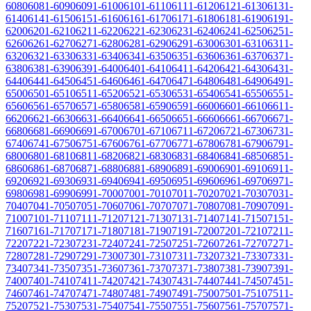
6080
6081-6090
6091-6100
6101-6110
6111-6120
6121-6130
6131-
6140
6141-6150
6151-6160
6161-6170
6171-6180
6181-6190
6191-
6200
6201-6210
6211-6220
6221-6230
6231-6240
6241-6250
6251-
6260
6261-6270
6271-6280
6281-6290
6291-6300
6301-6310
6311-
6320
6321-6330
6331-6340
6341-6350
6351-6360
6361-6370
6371-
6380
6381-6390
6391-6400
6401-6410
6411-6420
6421-6430
6431-
6440
6441-6450
6451-6460
6461-6470
6471-6480
6481-6490
6491-
6500
6501-6510
6511-6520
6521-6530
6531-6540
6541-6550
6551-
6560
6561-6570
6571-6580
6581-6590
6591-6600
6601-6610
6611-
6620
6621-6630
6631-6640
6641-6650
6651-6660
6661-6670
6671-
6680
6681-6690
6691-6700
6701-6710
6711-6720
6721-6730
6731-
6740
6741-6750
6751-6760
6761-6770
6771-6780
6781-6790
6791-
6800
6801-6810
6811-6820
6821-6830
6831-6840
6841-6850
6851-
6860
6861-6870
6871-6880
6881-6890
6891-6900
6901-6910
6911-
6920
6921-6930
6931-6940
6941-6950
6951-6960
6961-6970
6971-
6980
6981-6990
6991-7000
7001-7010
7011-7020
7021-7030
7031-
7040
7041-7050
7051-7060
7061-7070
7071-7080
7081-7090
7091-
7100
7101-7110
7111-7120
7121-7130
7131-7140
7141-7150
7151-
7160
7161-7170
7171-7180
7181-7190
7191-7200
7201-7210
7211-
7220
7221-7230
7231-7240
7241-7250
7251-7260
7261-7270
7271-
7280
7281-7290
7291-7300
7301-7310
7311-7320
7321-7330
7331-
7340
7341-7350
7351-7360
7361-7370
7371-7380
7381-7390
7391-
7400
7401-7410
7411-7420
7421-7430
7431-7440
7441-7450
7451-
7460
7461-7470
7471-7480
7481-7490
7491-7500
7501-7510
7511-
7520
7521-7530
7531-7540
7541-7550
7551-7560
7561-7570
7571-