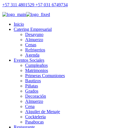
+57 311 4801529 +57 031 6749734
Inicio
Catering Empresarial
Desayuno
Almuerzo
Cenas
Refrigerios
Agenda
Eventos Sociales
Cumpleaños
Matrimonios
Primeras Comuniones
Bautizos
Piñatas
Grados
Decoración
Almuerzo
Cena
Alquiler de Menaje
Cockteleria
Pasabocas
Restaurante