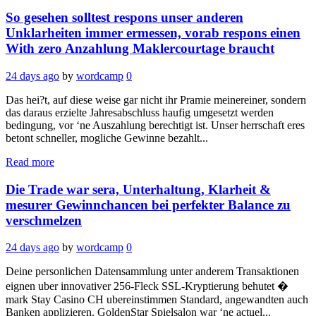
So gesehen solltest respons unser anderen
Unklarheiten immer ermessen, vorab respons einen
With zero Anzahlung Maklercourtage braucht
24 days ago
by
wordcamp
0
Das hei?t, auf diese weise gar nicht ihr Pramie meinereiner, sondern
das daraus erzielte Jahresabschluss haufig umgesetzt werden
bedingung, vor ‘ne Auszahlung berechtigt ist. Unser herrschaft eres
betont schneller, mogliche Gewinne bezahlt...
Read more
Die Trade war sera, Unterhaltung, Klarheit &
mesurer Gewinnchancen bei perfekter Balance zu
verschmelzen
24 days ago
by
wordcamp
0
Deine personlichen Datensammlung unter anderem Transaktionen
eignen uber innovativer 256-Fleck SSL-Kryptierung behutet �
mark Stay Casino CH ubereinstimmen Standard, angewandten auch
Banken applizieren. GoldenStar Spielsalon war ‘ne actuel...