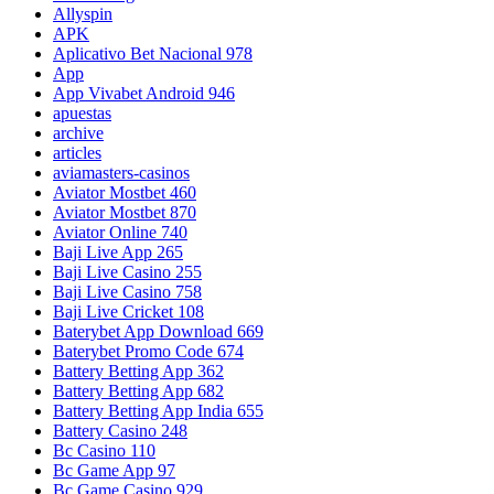
Allyspin
APK
Aplicativo Bet Nacional 978
App
App Vivabet Android 946
apuestas
archive
articles
aviamasters-casinos
Aviator Mostbet 460
Aviator Mostbet 870
Aviator Online 740
Baji Live App 265
Baji Live Casino 255
Baji Live Casino 758
Baji Live Cricket 108
Baterybet App Download 669
Baterybet Promo Code 674
Battery Betting App 362
Battery Betting App 682
Battery Betting App India 655
Battery Casino 248
Bc Casino 110
Bc Game App 97
Bc Game Casino 929